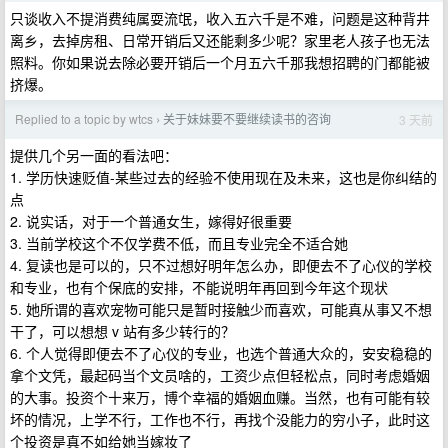
只谈收入不提消费纯属耍流氓，收入五六千是不难，问题是这种背井
离乡，去掉房租、日常开销后又还能剩多少呢？家里老人孩子也无法
照料。你如果说去除必要开销后一个月五六千那我想招聘的门都能被
挤爆。
Replied to a topic by wtcs
关于妹妹要不要继续读书的咨询
3 天前
›
提供几个另一面的看法吧：
1. 学历快速贬值-某些过去的经验不使用现在及未来，这也是你纠结的
点
2. 说实话，对于一个普通女生，嫁得好很重要
3. 当前学校这个不仅学费不低，而且专业完全不适合她
4. 复读也是可以的，只不过想好明年怎么办，即便去不了心仪的学校
和专业，也有个保底的安排，不能说明年再回到今年这个现状
5. 她所谓的喜欢宠物可能只是暂时接触少而喜欢，可能真从事又不想
干了，可以想想 v 站有多少转行的？
6. 个人觉得即便去不了心仪的专业，也选个普通大众的，安安稳稳的
拿个文凭，最起码当个文员啥的，工资少点但轻松点，同时考虑婚姻
的大事。投资个十来万，博个幸福的婚姻血赚。当然，也有可能有较
坏的情况，上学不行，工作也不行，再找个没能力的穷小子，此时这
个投资是真不如给她当嫁妆了