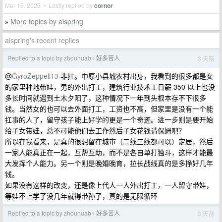
Mar 16, 2025 • Lastly replied by
cornor
More topics by aispring
»
aispring's recent replies
Replied to a topic by zhouhuab
好多苦人
3 天前
›
@
GyroZeppeli13
非扛。中原小县城农村出身，我看到的很多都是女
的家里种地带娃，男的外出打工，建筑行业技术工日薪 350 以上也没
多长时间就遇到土木夕阳了，这种情况下一年到头根本存不下很多
钱。当然女的也可以去外面打工，工资也不高，但家里是没有一个能
扛事的人了，留守孩子能上好学的更是一个奇迹。进一步则是要开始
给子女带娃，总不可能他们去工作然后子女花钱请保姆吧？
所以在我看来，是真的很想留在城市（二线三线都可以）定居，然后
一家人能真正在一起，互帮互助，而不是各自单打独斗，这样才能最
大发挥个人能力。另一个则是晚婚晚育，拉长战线真的是多挣好几年
钱。
如果没有这样的改变，还是像上代人一人外出打工，一人留守带娃，
等娃不上学了没几年就得带孙了，真的是无限循环
Replied to a topic by zhouhuab
好多苦人
3 天前
›