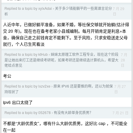
Replied to a topic by xylxAdai
关于多少钱能躺平的一些离谱言论分
7 月 29
›
日
析
人近中年，已做好躺平准备，如果不婚，等社保交够就开始躺(估计得
交 20 年)。现在也在备考老家小县城编制。每月开销肯定是利息+本
金，确保自己走之前钱肯定不能剩下。至于风险，只求安稳送走父母
就行，个人已生死看淡
Replied to a topic by ktHub
妹妹太原理工软件工程专业，现在这个阶段
7 月
›
28
是让她出来打工还是继续考研呢，如果考研还是继续选计算机么，希望大
日
佬给点意见
考公
Replied to a topic by lxzv2xe
原来 IPV6 还是要推的啊，还以为就保
7 月 27
›
日
持现状了
ipv6 出口太绕了
Replied to a topic by 052678
有没有大龄单身优质男？
7 月 21 日
›
不都是“大龄优质女”，哪有什么大龄优质男，这好比 cap ，不可能全
在一起