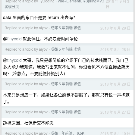
Replied to a topic by TyCoding
Vue+ElementUI+SpringMVC
2018 年 9 月 3
›
日
实现分页
data 里面的东西不是要 return 出去吗？
Replied to a topic by aiyov
成都 5 年前端 求值
2018 年 8 月 28 日
›
@
tinycold
就此停住，不必浪费时间争论
Replied to a topic by aiyov
成都 5 年前端 求值
2018 年 8 月 28 日
›
@
tinycold
大哥，我只是想简单的介绍下自己的技术栈而已，我自己
多大能力我知道，我敢写出来就不怕问，你没看见不方便直接放简历
吗？(冷静点，不要随便怀疑别人)
Replied to a topic by aiyov
成都 5 年前端 求值
2018 年 8 月 28 日
›
本来只是想皮一下，如果让各位感觉不舒服了，那就只有说一声抱歉
了。
Replied to a topic by aiyov
成都 5 年前端 求值
2018 年 8 月 27 日
›
跳槽原因：社保断交不能忍
Replied to a topic by aiyov
成都一年前端， 6.5K
2018 年 8 月 10 日
›