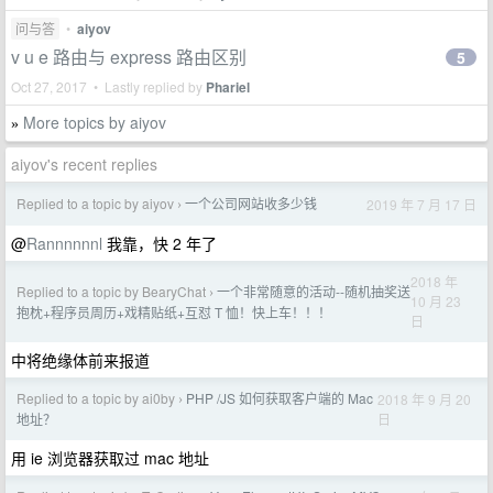
问与答
•
aiyov
v u e 路由与 express 路由区别
5
Oct 27, 2017 • Lastly replied by
Phariel
More topics by aiyov
»
aiyov's recent replies
Replied to a topic by aiyov
一个公司网站收多少钱
2019 年 7 月 17 日
›
@
Rannnnnnl
我靠，快 2 年了
2018 年
Replied to a topic by BearyChat
一个非常随意的活动--随机抽奖送
›
10 月 23
抱枕+程序员周历+戏精贴纸+互怼 T 恤！快上车！！！
日
中将绝缘体前来报道
Replied to a topic by ai0by
PHP /JS 如何获取客户端的 Mac
2018 年 9 月 20
›
日
地址？
用 ie 浏览器获取过 mac 地址