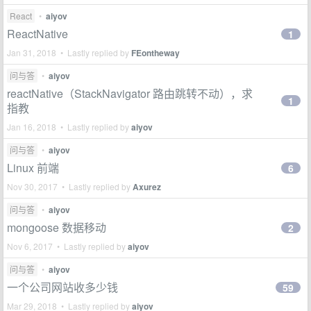
React
•
aiyov
ReactNative
1
Jan 31, 2018 • Lastly replied by
FEontheway
问与答
•
aiyov
reactNative（StackNavigator 路由跳转不动），求
1
指教
Jan 16, 2018 • Lastly replied by
aiyov
问与答
•
aiyov
Linux 前端
6
Nov 30, 2017 • Lastly replied by
Axurez
问与答
•
aiyov
mongoose 数据移动
2
Nov 6, 2017 • Lastly replied by
aiyov
问与答
•
aiyov
一个公司网站收多少钱
59
Mar 29, 2018 • Lastly replied by
aiyov