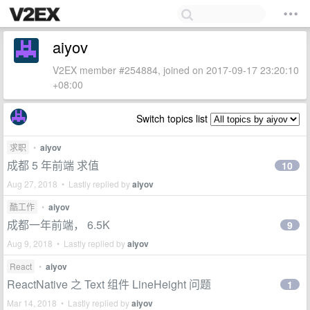
aiyov
V2EX member #254884, joined on 2017-09-17 23:20:10
+08:00
Switch topics list
求职
•
aiyov
成都 5 年前端 求值
10
Aug 27, 2018 • Lastly replied by
aiyov
酷工作
•
aiyov
成都一年前端， 6.5K
9
Aug 9, 2018 • Lastly replied by
aiyov
React
•
aiyov
ReactNative 之 Text 组件 LineHeight 问题
1
Mar 14, 2018 • Lastly replied by
aiyov