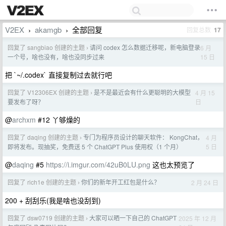
V2EX
akamgb
全部回复
回复总数
17
›
›
回复了 sangbiao 创建的主题
请问 codex 怎么数据迁移呢，新电脑登录
6 月
›
15 日
一个号，啥也没有，啥也没同步过来
把 `~/.codex` 直接复制过去就行吧
回复了 V12306EX 创建的主题
是不是最近会有什么更聪明的大模型
4 月 15
›
日
要发布了呀？
@
archxm
#12 丫够燥的
回复了 daqing 创建的主题
专门为程序员设计的聊天软件： KongChat，
4 月
›
5 日
即将发布。现抽奖，免费送 5 个 ChatGPT Plus 使用权（1 个月）
@
daqing
#5
https://i.imgur.com/42uB0LU.png
这也太预览了
回复了 rich1e 创建的主题
你们的新年开工红包是什么？
2 月 24 日
›
200 + 刮刮乐(我是啥也没刮到)
回复了 dsw0719 创建的主题
大家可以晒一下自己的 ChatGPT
2025 年 12 月
›