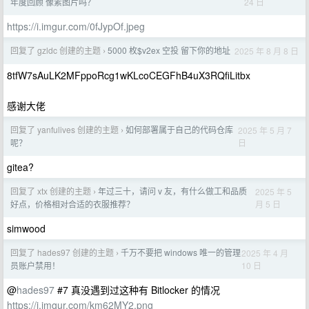
24 日
年度回顾 像素图片吗？
https://i.imgur.com/0fJypOf.jpeg
回复了 gzldc 创建的主题
5000 枚$v2ex 空投 留下你的地址
2025 年 8 月 8 日
›
8tfW7sAuLK2MFppoRcg1wKLcoCEGFhB4uX3RQfiLitbx
感谢大佬
回复了 yanfulives 创建的主题
如何部署属于自己的代码仓库
2025 年 5 月 7
›
日
呢？
gitea?
回复了 xtx 创建的主题
年过三十，请问 v 友，有什么做工和品质
2025 年 5
›
月 5 日
好点，价格相对合适的衣服推荐？
simwood
回复了 hades97 创建的主题
千万不要把 windows 唯一的管理
2025 年 4 月
›
10 日
员账户禁用！
@
hades97
#7 真没遇到过这种有 Bitlocker 的情况
https://i.imgur.com/km62MY2.png