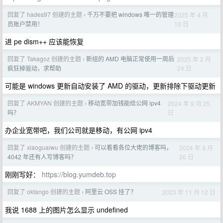
回复了 hades97 创建的主题
千万不要把 windows 唯一的管理
2025 年 4 月
›
10 日
员账户禁用！
进 pe dism++ 应该能恢复
回复了 Takagoz 创建的主题
新组的 AMD 电脑正常使用一周后
2025 年 2 月
›
24 日
疯狂掉驱动，求帮助
可能是 windows 更新自动安装了 AMD 的驱动，更新排除下驱动更新
回复了 AKMYAN 创建的主题
移动宽带加钱能给公网 ipv4
2024 年 9 月 25
›
日
吗？
办企业宽带吧，我们公司就是移动，有公网 ipv4
回复了 xiaoguaiwu 创建的主题
可以看看各位大佬的博客吗，
2024 年 3 月
›
26 日
4042 年还有人写博客吗？
刚刚写好：
https://blog.yumdeb.top
回复了 oktango 创建的主题
阿里云 OSS 挂了？
2023 年 11 月 12 日
›
我说 1688 上的图片怎么显示 undefined