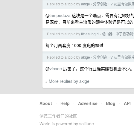
Replied to a topic by
akige
分享创造
V 友里有做数
›
›
@
lampeduza
这块是一个痛点，需要有足够好的
易深度，目前来看主流币的跟单体验还是可以的
Replied to a topic by
littlesubgirl
路由器
中了低功耗
›
›
每个月两套房 1000 度电的飘过
Replied to a topic by
akige
分享创造
V 友里有做数
›
›
@
vinxee
厉害了，这个行业确实赚钱机会不少
More replies by akige
»
About
·
Help
·
Advertise
·
Blog
·
API
创意工作者们的社区
World is powered by solitude