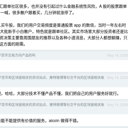
，外汇跟单社区很多，也并没有引起过什么金融系统性风险，A 股的股票跟单
 一喊，很多散户跟着买，几分钟就涨停了。
人买牛股，我们的用户交易频度是普通股票 app 的数倍，当时一年左右时
牛市吸了一大批新手小白散户，特色就是跟单社区。其实市场里大部分投资者还是比
资决策主要靠周围朋友的推荐以及各种小道消息，大部分人都想躺赚，只
这方面的刚需。
字货币交易方向产品的吗
May 19, 202
字货币和区块链相关的资讯站点、推特微博等社交平台的区块链相关账
May 19, 202
吧，哈哈，大部分技术不懂产品不懂，我们把自己的用户服务好就行。
字货币和区块链相关的资讯站点、推特微博等社交平台的区块链相关账
May 19, 202
不能提供有价值的服务，aicoin 做得不错。