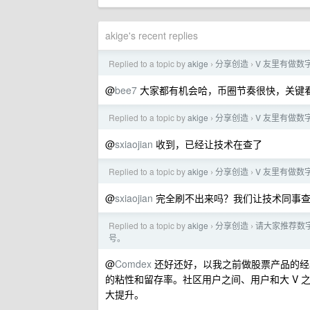
akige's recent replies
Replied to a topic by
akige
分享创造
V 友里有做数
›
›
@
bee7
大家都有机会哈，币圈节奏很快，关键
Replied to a topic by
akige
分享创造
V 友里有做数
›
›
@
sxiaojian
收到，已经让技术在查了
Replied to a topic by
akige
分享创造
V 友里有做数
›
›
@
sxiaojian
完全刷不出来吗？我们让技术同事
Replied to a topic by
akige
分享创造
请大家推荐数
›
›
号。
@
Comdex
还好还好，以我之前做股票产品的经
的粘性和留存率。社区用户之间、用户和大 V
大提升。