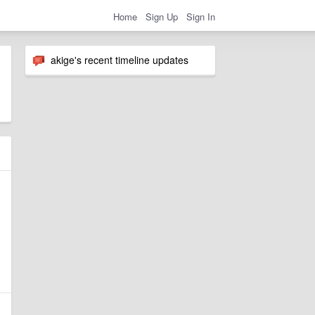
Home
Sign Up
Sign In
akige's recent timeline updates