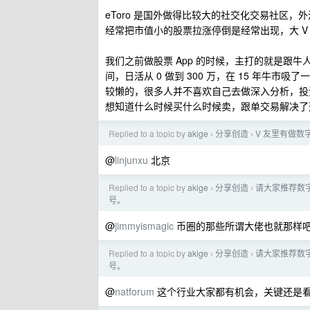
eToro 是国外做得比较大的社交化交易社区
经常把市值小的股票拉涨停倒是经常出现，大 V
我们之前做股票 App 的时候，主打的就是跟牛
间，日活从 0 做到 300 万，在 15 年
较懒的，很多人并不喜欢自己去做深入分析，投
想知道什么时候买什么时候卖，跟单交易解决了
Replied to a topic by
akige
分享创造
V 友里有做数
›
›
@
linjunxu
北京
Replied to a topic by
akige
分享创造
请大家推荐数
›
›
号。
@
jimmyismagic
币圈的那些所谓大佬也就那样
Replied to a topic by
akige
分享创造
请大家推荐数
›
›
号。
@
natforum
这个行业大家都有机会，关键还是看能