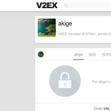
akige
V2EX member #137041, joined on
akige
提问
技术
Per akige's s
Deals
info,