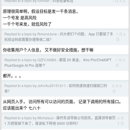
Replied to a topic by runman
抖音批量私信
7 月 4 日
›
原理很简单啊，假设目标是发一千条消息，
一个号发 是高风险
一千个号来发，就低风险了
Replied to a topic by RmondJone
问大佬们个问题， App 只要接了手
7 月 4
›
日
机验证码就需要办理等保二级？
你收集用户个人信息， 又不做好安全措施，想干嘛
Replied to a topic by QZFCANBA
都是 20 美金， Kiro Pro/ChatGPT
7 月 4
›
日
Plus/Google AI Pro 选哪个
都开。。。
Replied to a topic by JohnXu20151211
如何快速快速扫描接口列
6 月 6
›
日
表？
从网页入手， 访问所有可以访问的页面， 记录下调用的所有接口。
应该能出来个 七八十
Replied to a topic by MichaleJJ
操作失误导致公司损失，直属领导被罚
6 月
›
2 日
1 万把我保下来了，我该私下转他 5000 分担吗？