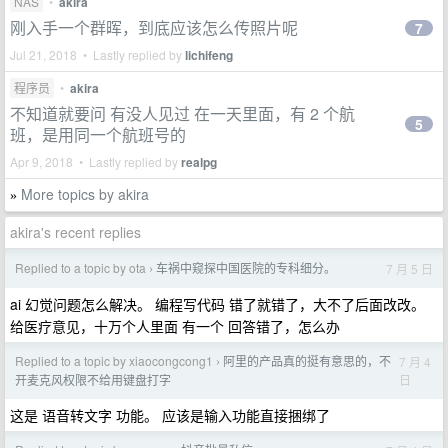
NAS
•
akira
刚入手一个群晖，到底应该怎么传照片呢
7
Jul 21, 2018 • Lastly replied by
lichifeng
程序员
•
akira
不知道就要问 有没人见过 在一天里面，有 2 个航
5
班，是用同一个航班号的
Apr 9, 2018 • Lastly replied by
realpg
More topics by akira
»
akira's recent replies
Replied to a topic by ota
车祸中窥探中国医院的专科细分。
7 月 5 日
›
ai 幻觉问题怎么解决。 编程写代码 错了就错了，大不了后面改改。
给医疗意见，十万个人里面 有一个 回答错了，怎么办
Replied to a topic by xiaocongcong1
阿里的产品真的挺有意思的，不
7 月 4
›
日
开麦克风权限不给用键盘打字
这是 语音转文字 功能。 应该是输入功能直接捆绑了