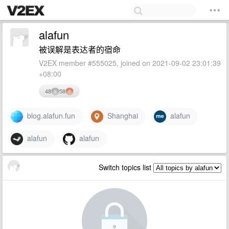
alafun
被误解是表达者的宿命
V2EX member #555025, joined on 2021-09-02 23:01:39
+08:00
48
58
blog.alafun.fun
Shanghai
alafun
alafun
alafun
Switch topics list