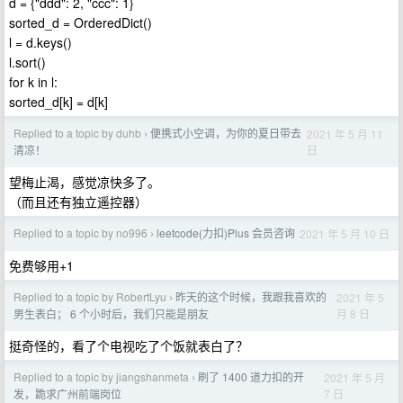
d = {"ddd": 2, "ccc": 1}
sorted_d = OrderedDict()
l = d.keys()
l.sort()
for k in l:
sorted_d[k] = d[k]
Replied to a topic by duhb
便携式小空调，为你的夏日带去
2021 年 5 月 11
›
日
清凉！
望梅止渴，感觉凉快多了。
（而且还有独立遥控器）
Replied to a topic by no996
leetcode(力扣)Plus 会员咨询
2021 年 5 月 10 日
›
免费够用+1
Replied to a topic by RobertLyu
昨天的这个时候，我跟我喜欢的
2021 年 5
›
月 8 日
男生表白； 6 个小时后，我们只能是朋友
挺奇怪的，看了个电视吃了个饭就表白了？
Replied to a topic by jiangshanmeta
刷了 1400 道力扣的开
2021 年 5 月
›
7 日
发，跪求广州前端岗位