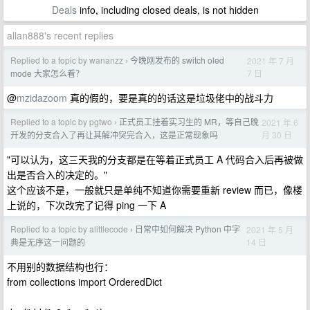
Deals
info, including closed deals, is not hidden
allan888's recent replies
Replied to a topic by wananzz
今晚刚发布的 switch oled
2021 年 7 月
›
7 日
mode 大家怎么看？
@
mzidazoom
真的假的，要是真的的话这是垃圾佬中的战斗力
Replied to a topic by pgtwo
正式员工挂着实习生的 MR，等自己晚
2021 年 6
›
月 30 日
开发的分支合入了再让其解冲突完合入，这是正常现象吗
"可以认为，这三天我的分支都是在等着正式员工 A 代码合入后再被做
出是否合入的决定的。"
这个应该不是，一般就只是单纯不知道你需要重新 review 而已，像楼
上说的，下次改完了记得 ping 一下 A
Replied to a topic by alittlecode
日常中如何解决 Python 中字
2021 年 5 月
›
14 日
典是无序这一问题的
不用别的数据结构也行：
from collections import OrderedDict