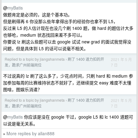
@
myBatis
做题肯定是必须的，这是个基本功。
但是刷得再 6 你没那么些年拿得出手的经验你也拿不到 L5，
反过来 L5 的人估计现在也没几个刷 1400 题，做 hard 的题估计大多
也够呛，medium 状态找回来差不多可以。
你要说 lz 刷这么些题可以去 google 试试 new grad 的面试我觉得没
问题，但是具体到 L5 的话可以说毫不相关。
Replied to a topic by jiangshanmeta
刷了 1400 道力扣的开
2021 年 5 月
›
7 日
发，跪求广州前端岗位
不过说真的 lz 刷了这么多了，少花点时间，只刷 hard 和 medium 参
加参加每周的比赛维持状态不就好了，还继续提交 easy 难度不太懂
图啥，图娱乐消遣？
Replied to a topic by jiangshanmeta
刷了 1400 道力扣的开
2021 年 5 月
›
7 日
发，跪求广州前端岗位
@
myBatis
你应该是没在 google 干过，google L5 和 lc 1400 道题可
以说是毫无关系。
More replies by allan888
»