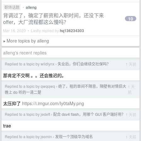
职场话题
•
alleng
背调过了，确定了薪资和入职时间，还没下来
10
offer，大厂流程都这么慢吗？
Mar 16, 2020 • Lastly replied by
hq136234303
More topics by alleng
»
alleng's recent replies
Replied to a topic by wildlynx
失业后，你们会继续交社保吗？
1 天前
›
那肯定不交啊 。。还会推迟的。
Replied to a topic by qwqqwq
绝了，租的单间不隔音，隔壁有对情侣大
1 天
›
前
晚上 do 听的一清二楚
太压抑了
https://i.imgur.com/Iy0taMy.png
Replied to a topic by jedeft
配合 dsv4 flash，用哪个 GUI 客户端好用？
1 天前
›
trae
Replied to a topic by jsomin
发现一个顶级华为域名
1 天前
›