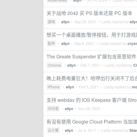
allyn
关于战地 2042 买 PS 版本还是 PC 版本
游戏
•
allyn
•
Sep 26, 2021
• Lastly replied by
ally
想买一个桌面播放/暂停按钮，用于打游戏
配件
•
allyn
•
Sep 6, 2021
• Lastly replied by
crys
The Greate Suspender 扩展包含恶
Chrome
•
allyn
•
Feb 7, 2021
• Lastly replied by
Ci
晚上耗费电量巨大！哈啰出行关闭不了后
iPhone
•
allyn
•
Feb 5, 2021
• Lastly replied by
mo
支持 webdav 的 IOS Keepass 客户端 Stro
问与答
•
allyn
•
Nov 26, 2020
有没有使用 Google Cloud Platform
云计算
•
allyn
•
Jul 4, 2017
• Lastly replied by
Sha