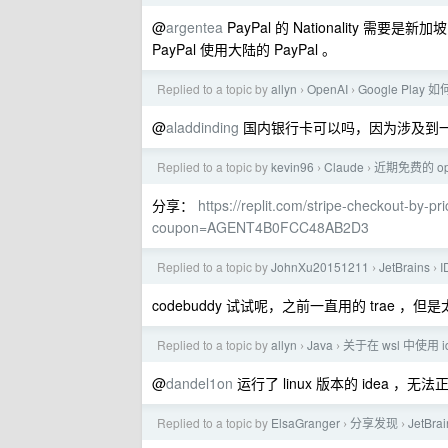
@
argentea
PayPal 的 Nationality 需
PayPal 使用大陆的 PayPal 。
Replied to a topic by
allyn
OpenAI
Google Play 如
›
›
@
aladdinding
国内银行卡可以吗，因为涉及到一堆
Replied to a topic by
kevin96
Claude
近期免费的 op
›
›
分享：
https://replit.com/stripe-checkout-by
coupon=AGENT4B0FCC48AB2D3
Replied to a topic by
JohnXu20151211
JetBrains
›
›
codebuddy 试试呢，之前一直用的 trae ，但
Replied to a topic by
allyn
Java
关于在 wsl 中使用 i
›
›
@
dandel1on
运行了 linux 版本的 idea ，
Replied to a topic by
ElsaGranger
分享发现
JetBra
›
›