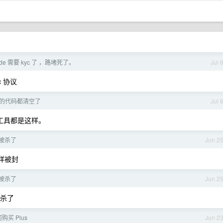
code 需要 kyc 了 ，路堵死了。
Jul 
c 协议
改动的代码都清空了
Jul 
有工具都是这样。
号被杀了
Jun 2
一样被封
号被杀了
Jun 2
被杀了
何购买 Plus
Jun 2