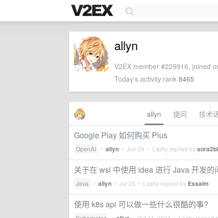
allyn
V2EX member #229916, joined on
Today's activity rank
8465
allyn
提问
技术
Google Play 如何购买 Plus
OpenAI
•
allyn
•
Jun 24
• Lastly replied by
sora2b
关于在 wsl 中使用 idea 进行 Java 开发
Java
•
allyn
•
Jul 28
• Lastly replied by
Essaim
使用 k8s api 可以做一些什么很酷的事?
Kubernetes
•
•
Oct 14, 2024
• Lastly replied 