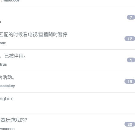
windcode
7
n
匹配的时候看电视/直播随时暂停
12
tone
意软件，已被停用。
1
trus
台活动。
19
ooookey
ngbox
 当加速器玩游戏的？
30
wnnnnnn