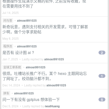
根据操作生成演示文稿的软件, 之前没有收藏，现
在需要用找不到了
Jul 14, 2025
问与答
•
almost991025
新奇玩意，遇到支付相关的开发需求，可惜了解甚
少啊，做个分享求助帖
May 8, 2025
程序员
•
almost991025
是否有 设计图 ai ?
2
Jan 7, 2025 • Lastly replied by
almost991025
全球工单系统
•
almost991025
很烦。吐槽站长推广不行。某个 hexo 主题网站忘
1
了网址了，绞劲脑汁都不到，
Dec 14, 2024 • Lastly replied by
almost991025
拼车
•
almost991025
问一下有没有 gptplus 想体验一下
5
Dec 5, 2024 • Lastly replied by
nealHuang