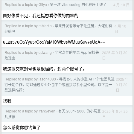
Replied to a topic by Gitya
第一次 vibe coding 的小程序上线了
4 月 10 日
›
图好像看不见，我还挺想看你做的内容的
Replied to a topic by mMartin
苹果开发者账号不让注册，大佬们有
4 月 10
›
日
经验吗
6L2s576O5Yy65rOo5YaMIOWbveWMuuS9v+eUqA==
Replied to a topic by qdwang
非常奇怪的苹果 App 审核失
2025 年 9 月 30
›
日
败理由
我这提交就封号也是很怪的，封两个账号了。
Replied to a topic by jason4083
寻找 2-5 人的小型 APP 外包团队进
2025 年
›
9 月 20
行长期合作，可以通过专业外包平台或直接联系小型公司。以下是一
日
些选择推荐：
找我
Replied to a topic by YanSeven
有无 200～ 2000 的小玩意
2025 年 8 月 25
›
日
儿推荐
怎么感觉你想钓鱼了