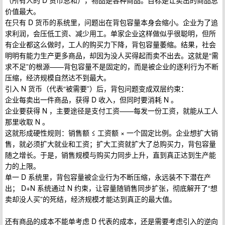
（所有人的 D 货币总和），物品是各种商品。目标是让卖出的商品总
价值最大。
在只有 D 货币的系统里，问题出在背包容量本身会缩小。企业为了追
求利润，会压低工资、减少用工。单家企业这样做似乎很聪明，但所
有企业都这么做时，工人的购买力下降，背包容量萎缩。结果，社会
明明有能力生产更多商品，却因为没人买得起而卖不出去。这就是“需
求不足”的根源——背包容量不是固定的，而是被企业的逐利行为不断
压缩，经济规模自然达不到最大。
引入 N 货币（代表“被需要”）后，背包问题变成双层约束：
企业每卖出一件商品，获得 D 收入，但同时要消耗 N 。
企业要获得 N ，主要途径是支付工资——每发一份工资，就能从工人
那里收取 N 。
这就形成硬性规则：销售额 ≤ 工资额 × 一个固定比例。企业想扩大销
售，就必须扩大就业和工资；扩大工资就扩大了总购买力，背包容量
随之增长。于是，销售规模与购买力同步上升，直到真正达到生产能
力的上限。
单一 D 系统里，背包容量被企业行为不断压缩，永远装不下潜在产
出； D+N 系统通过 N 约束，让容量随销售同步扩张，彻底解开了“想
卖却没人买”的死结，经济规模才能达到真正的最大值。
还有商品的成本不能单考虑 D 代表的成本，还是需要考虑引入的逆向