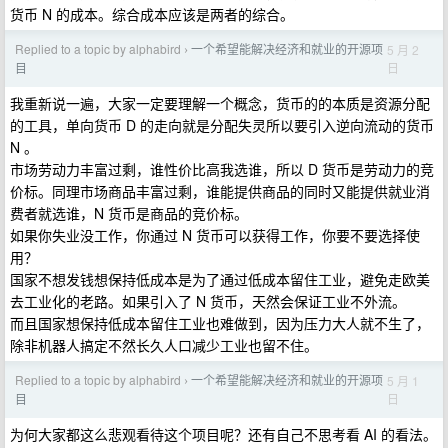
货币 N 的成本。综合成本应该是两者的综合。
Replied to a topic by alphabird
一个希望能解决经济和就业的开源项
5 月 2
›
日
目
我重新说一遍，大家一定要理解一个概念，货币的的本质是资源分配
的工具，单向货币 D 的走向就是分配失灵所以要引入逆向流动的货币
N 。
市场劳动力丰富过剩，谁性价比高我选谁，所以 D 货币是劳动力的竞
价标。同理市场商品丰富过剩，谁能提供商品的同时又能提供就业消
费者就选谁，N 货币是商品的竞价标。
如果你失业没工作，你通过 N 货币可以获得工作，你要不要选择使
用？
国家不想发钱想保持低成本是为了通过低成本留住工业，避免走欧美
去工业化的老路。如果引入了 N 货币，天然会保证工业不外流。
而且国家想保持低成本留住工业也难做到，因为压力大人就不生了，
除非机器人搞定不然长久人口减少工业也留不住。
Replied to a topic by alphabird
一个希望能解决经济和就业的开源项
5 月 1
›
日
目
为何大家都这么悲观看待这个项目呢？还有自己不思考看 AI 的看法。