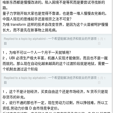
啥新东西都是慢慢改进的。陷入困境不是等死而是要尝试寻找新的
路。
量子力学刚开始大家也是觉得不靠谱，也是靠一堆人慢慢去完善的。
中国人现在的思维起手还是祖宗之法不可变？
为啥 transform 这样的技术会改变世界，是因为这个火苗被呵护慢慢
长大，而不是先在新事物上挑毛病。
Replied to a topic by alphabird
一个希望能解决经济和就业的开源项
5 月 1
›
日
目
1 ，为啥不可以一个人一个月干一天就够用？
2 ，UBI 必须生产极大丰富，机器人实现才能做到，而且也不是一蹴
而就的。那么现在自动化越来越高的这个过渡阶段就是地狱，需要一
个机制去渡过这个阶段
Replied to a topic by alphabird
一个希望能解决经济和就业的开源项
5 月 1
›
日
目
1 ，这个不是计划经济，买卖自由这个还是市场经济，N 货币只是现
存货币的补充。
2 ，说行不通的那也不一定，现在劳动力过剩，所以挣钱难，所以工
资低,劳动力价值 D 由市场竞争定价。