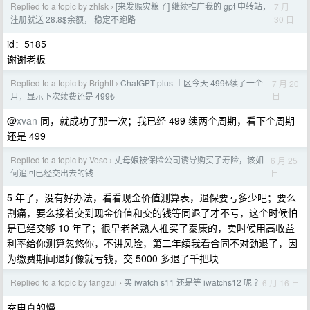
Replied to a topic by zhlsk
[来发赈灾粮了] 继续推广我的 gpt 中转站，
7 月
›
30 日
注册就送 28.8$余额， 稳定不跑路
id：5185
谢谢老板
Replied to a topic by Brightt
ChatGPT plus 土区今天 499₺续了一个
7 月 20
›
日
月，显示下次续费还是 499₺
@
xvan
同，就成功了那一次；我已经 499 续两个周期，看下个周期
还是 499
Replied to a topic by Vesc
丈母娘被保险公司诱导购买了寿险，该如
6 月 25
›
日
何追回已经交出去的钱
5 年了，没有好办法，看看现金价值测算表，退保要亏多少吧；要么
割痛，要么接着交到现金价值和交的钱等同退了才不亏，这个时候怕
是已经交够 10 年了；很早老爸熟人推买了泰康的，卖时候用高收益
利率给你测算忽悠你，不讲风险，第二年续我看合同不对劲退了，因
为缴费期间退好像就亏钱，交 5000 多退了千把块
Replied to a topic by tangzui
买 iwatch s11 还是等 iwatchs12 呢 ？
6 月 16 日
›
充电真的慢