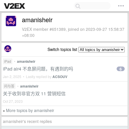
amanisheir
V2EX member #651389, joined on 2023-09-27 15:58:37
+08:00
Switch topics list
iPad
•
amanisheir
iPad air4 不息屏问题，有遇到的吗
6
Jan 2, 2025 • Lastly replied by
ACSOUV
问与答
•
amanisheir
关于收到非官方双 11 营销短信
Oct 27, 2023
More topics by amanisheir
»
amanisheir's recent replies