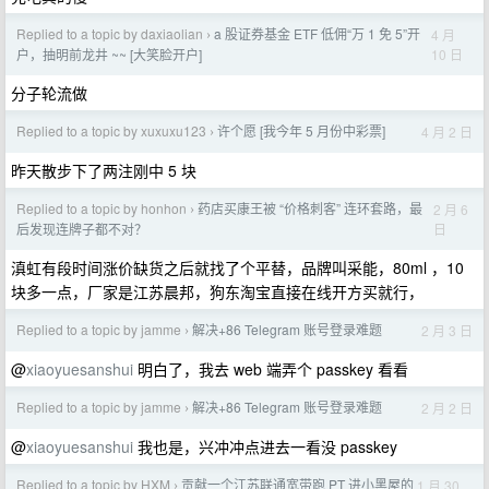
Replied to a topic by daxiaolian
a 股证券基金 ETF 低佣“万 1 免 5”开
4 月
›
10 日
户，抽明前龙井 ~~ [大笑脸开户]
分子轮流做
Replied to a topic by xuxuxu123
许个愿 [我今年 5 月份中彩票]
4 月 2 日
›
昨天散步下了两注刚中 5 块
Replied to a topic by honhon
药店买康王被 “价格刺客” 连环套路，最
2 月 6
›
日
后发现连牌子都不对？
滇虹有段时间涨价缺货之后就找了个平替，品牌叫采能，80ml ，10
块多一点，厂家是江苏晨邦，狗东淘宝直接在线开方买就行，
Replied to a topic by jamme
解决+86 Telegram 账号登录难题
2 月 3 日
›
@
xiaoyuesanshui
明白了，我去 web 端弄个 passkey 看看
Replied to a topic by jamme
解决+86 Telegram 账号登录难题
2 月 2 日
›
@
xiaoyuesanshui
我也是，兴冲冲点进去一看没 passkey
Replied to a topic by HXM
贡献一个江苏联通宽带跑 PT 进小黑屋的
1 月 30
›