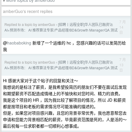
More topics by amberGuo
»
amberGuo's recent replies
7 月
Replied to a topic by amberGuo
[招聘丨远程全职]华人团队已融资🚀
›
14
AI+预测市场： AI 推荐算法专家/产品经理/BD&Growth Manager/QA 测试
日
@
haobaboking
新增了一个运维的 hc ，您感兴趣的话可以发简历给
我
7 月
Replied to a topic by amberGuo
[招聘丨远程全职]华人团队已融资🚀
›
13
AI+预测市场： AI 推荐算法专家/产品经理/BD&Growth Manager/QA 测试
日
Hi 感谢大家对于这个帖子的回复和关注～
我想说的是标注了薪资，是我希望投简历的朋友们不要在面试后发现
和期望薪资不匹配造成情绪上的不愉快和对您时间、精力的浪费。
我是这个项目的 HR ，因为我比较了解项目的情况，所以 JD 和薪资
都是按项目和老板的需求情况尽可能准确的描述的。
但是，如果您对项目感兴趣，且您的背景非常优秀，我也愿意帮您去
申请和您能力背景相匹配的薪资，毕竟薪资范围是死的，人是活的～
最后祝每一位求职者都一切顺利心想事成。