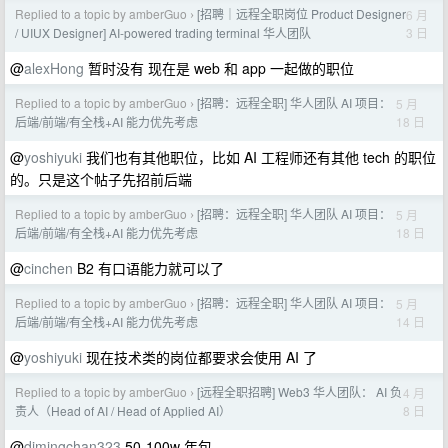
Replied to a topic by amberGuo
[招聘｜远程全职岗位 Product Designer
6 月
›
3 日
/ UIUX Designer] AI-powered trading terminal 华人团队
@
alexHong
暂时没有 现在是 web 和 app 一起做的职位
Replied to a topic by amberGuo
[招聘：远程全职] 华人团队 AI 项目：
5 月
›
18 日
后端/前端/有全栈+AI 能力优先考虑
@
yoshiyuki
我们也有其他职位，比如 AI 工程师还有其他 tech 的职位
的。只是这个帖子先招前后端
Replied to a topic by amberGuo
[招聘：远程全职] 华人团队 AI 项目：
5 月
›
18 日
后端/前端/有全栈+AI 能力优先考虑
@
cinchen
B2 有口语能力就可以了
Replied to a topic by amberGuo
[招聘：远程全职] 华人团队 AI 项目：
5 月
›
14 日
后端/前端/有全栈+AI 能力优先考虑
@
yoshiyuki
现在技术类的岗位都要求会使用 AI 了
Replied to a topic by amberGuo
[远程全职招聘] Web3 华人团队： AI 负
4 月
›
8 日
责人（Head of AI / Head of Applied AI）
@
dimingchan323
50-100w 年包