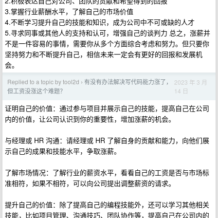
2.积极表达自己对公司、团队的贡献和希望得到的回报
3.掌握行业薪酬水平，了解自己的市场价值
4.不断学习提升自己的技能和知识，成为公司中不可或缺的人才
5.寻求同事或其他人的支持和认可，增强自己的谈判力 总之，涨薪并
不是一件容易的事情，需要你从多个方面综合考虑和努力。但只要你
坚持努力和不断提升自己，相信未来一定会有更好的回报和发展机
会。
Replied to a topic by tool2d
有没有办法解决写代码能力涨了，
2023 年 3 月
›
14 日
但工资没涨这个难题？
证明自己的价值：通过参与项目并展示自己的技能，提高自己在公司
内的价值，让公司认识到你的重要性，增加涨薪的机会。
与经理或 HR 沟通：请经理或 HR 了解自身的贡献和能力，向他们展
示自己的成果和技能水平，争取涨薪。
了解市场情况：了解行业的薪资水平，看看自己的工资是否与市场标
准相符，如果不相符，可以向公司提出调整薪资的请求。
提升自己的价值：除了提高自己的编程技能外，还可以学习其他相关
技能，比如项目管理、沟通技巧、团队协作等，提高自己在公司内的