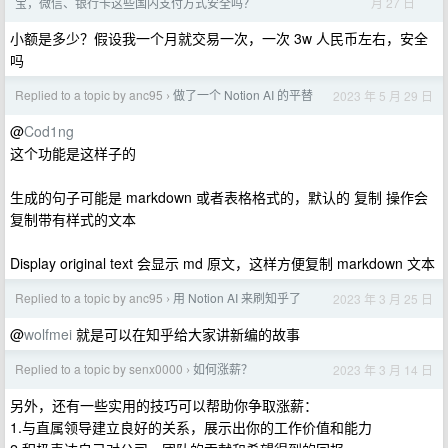
月 27 日
宝，微信、银行卡这些国内支付方式安全吗？
小额是多少？假设我一个月就交易一次，一次 3w 人民币左右，安全
吗
Replied to a topic by anc95
做了一个 Notion AI 的平替
2023 年 5 月 29 日
›
@
Cod1ng
这个功能是这样子的
生成的句子可能是 markdown 或者表格格式的，默认的 复制 操作会
复制带有样式的文本
Display original text 会显示 md 原文，这样方便复制 markdown 文本
Replied to a topic by anc95
用 Notion AI 来刷知乎了
2023 年 3 月 25 日
›
@
wolfmei
就是可以在知乎给大家讲新编的故事
Replied to a topic by senx0000
如何涨薪？
2023 年 3 月 14 日
›
另外，还有一些实用的技巧可以帮助你争取涨薪：
1.与直属领导建立良好的关系，展示出你的工作价值和能力