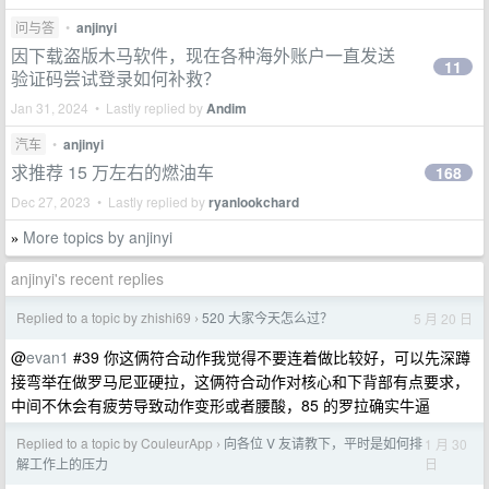
问与答
•
anjinyi
因下载盗版木马软件，现在各种海外账户一直发送
11
验证码尝试登录如何补救？
Jan 31, 2024 • Lastly replied by
Andim
汽车
•
anjinyi
求推荐 15 万左右的燃油车
168
Dec 27, 2023 • Lastly replied by
ryanlookchard
More topics by anjinyi
»
anjinyi's recent replies
Replied to a topic by zhishi69
520 大家今天怎么过？
5 月 20 日
›
@
evan1
#39 你这俩符合动作我觉得不要连着做比较好，可以先深蹲
接弯举在做罗马尼亚硬拉，这俩符合动作对核心和下背部有点要求，
中间不休会有疲劳导致动作变形或者腰酸，85 的罗拉确实牛逼
Replied to a topic by CouleurApp
向各位 V 友请教下，平时是如何排
1 月 30
›
日
解工作上的压力