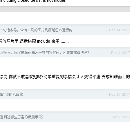
 including closed deals, is not hidden
一句话木马，含有木马的图片到底是怎么运行的
Dec 14, 201
里,然后搭配 include 来用........
的程序员，除了能像码积木一样的写代码，还要掌握算法吗？
Dec 4, 201
生太漂亮,你就不敢喜欢她吗?简单重复的事情会让人变得平庸,养成知难而上的
国严重的老龄化
Nov 10, 201
遇到过哪些厉害的反爬手段？
Oct 9, 201