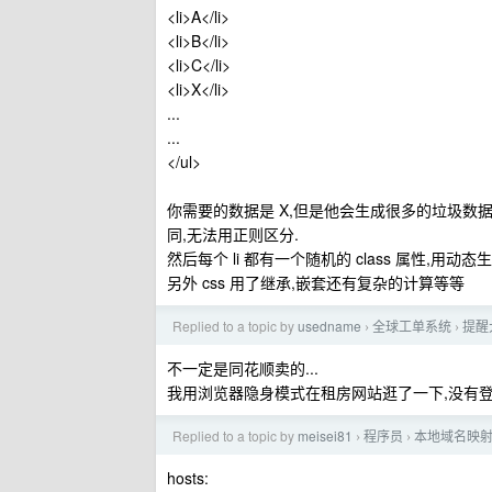
<li>A</li>
<li>B</li>
<li>C</li>
<li>X</li>
...
...
</ul>
你需要的数据是 X,但是他会生成很多的垃圾数据 A,
同,无法用正则区分.
然后每个 li 都有一个随机的 class 属性,用动态生
另外 css 用了继承,嵌套还有复杂的计算等等
Replied to a topic by
usedname
全球工单系统
提醒
›
›
不一定是同花顺卖的...
我用浏览器隐身模式在租房网站逛了一下,没有登录
Replied to a topic by
meisei81
程序员
本地域名映射
›
›
hosts: