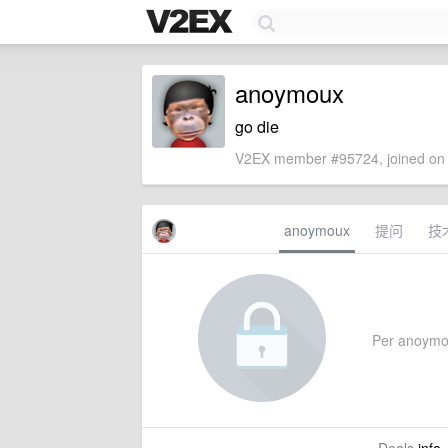
anoymoux
go die
V2EX member #95724, joined on 
anoymoux
提问
技
Per anoymoux