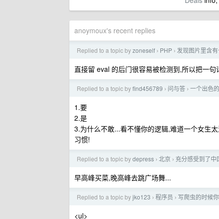
Deals
info,
anoymoux's recent replies
Replied to a topic by
zoneself
PHP
发现图片里含有
›
›
直接留 eval 的后门很容易被检测到,所以把一句话放图片
Replied to a topic by
find456789
问与答
一个出色
›
›
1.要
2.是
3.为什么不敢...看不懂你的逻辑,难道一个女
习惯!
Replied to a topic by
depress
北京
充分感受到了中
›
›
早高峰买菜,晚高峰去跳广场舞...
Replied to a topic by
jko123
程序员
写爬虫的时候你
›
›
<ul>