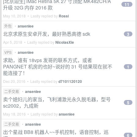
[北京迫生] iMac Retina 5K 27 寸顶配 MK482CH/A
11
升级 32G 内存 2016 款
May 10, 2018 • Lastly replied by
Rossi
外包
•
ansenlee
北京求原生安卓开发，最好熟悉高德 sdk
3
Apr 5, 2018 • Lastly replied by
NicolasXie
VPS
•
ansenlee
求助，谁有 18vps 发哥的联系方式，或者
PANGNET 机房的也好~说好的 31 号结果现在就不
1
能连接了！
Dec 20, 2016 • Lastly replied by
d7101120120
二手交易
•
ansenlee
卖个媳妇儿的家当，飞利浦激光永久脱毛器，型号
5
sc2002，九成新
May 18, 2016 • Lastly replied by
ansenlee
二手交易
•
ansenlee
出个星战 BB8 机器人~~手机控制，语音控制，巡
6