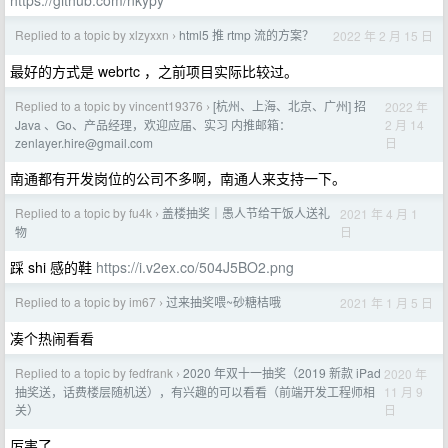
https://github.com/nkypy
Replied to a topic by xlzyxxn
html5 推 rtmp 流的方案？
2022 年 2 月 15 日
›
最好的方式是 webrtc ，之前项目实际比较过。
Replied to a topic by vincent19376
[杭州、上海、北京、广州] 招
2022 年
›
2 月 14
Java 、Go、产品经理，欢迎应届、实习 内推邮箱：
日
zenlayer.hire@gmail.com
南通都有开发岗位的公司不多啊，南通人来支持一下。
Replied to a topic by fu4k
盖楼抽奖｜愚人节给干饭人送礼
2021 年 4 月 1
›
日
物
踩 shi 感的鞋
https://i.v2ex.co/504J5BO2.png
Replied to a topic by im67
过来抽奖喂~砂糖桔哦
2021 年 1 月 5 日
›
凑个热闹看看
Replied to a topic by fedfrank
2020 年双十一抽奖（2019 新款 iPad
2020 年
›
11 月 9
抽奖送，话费楼层随机送），有兴趣的可以看看（前端开发工程师相
日
关）
厉害了