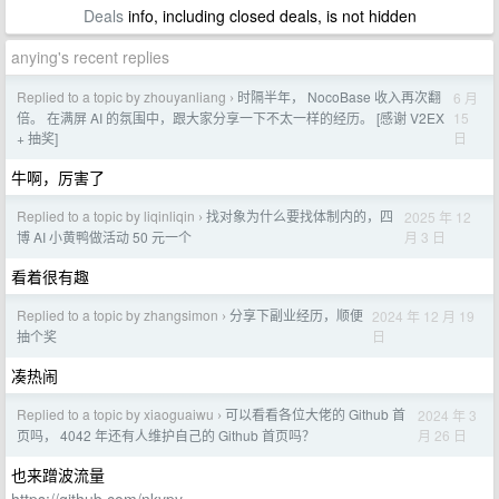
Deals
info, including closed deals, is not hidden
anying's recent replies
Replied to a topic by zhouyanliang
时隔半年， NocoBase 收入再次翻
6 月
›
15
倍。 在满屏 AI 的氛围中，跟大家分享一下不太一样的经历。 [感谢 V2EX
日
+ 抽奖]
牛啊，厉害了
Replied to a topic by liqinliqin
找对象为什么要找体制内的，四
2025 年 12
›
月 3 日
博 AI 小黄鸭做活动 50 元一个
看着很有趣
Replied to a topic by zhangsimon
分享下副业经历，顺便
2024 年 12 月 19
›
日
抽个奖
凑热闹
Replied to a topic by xiaoguaiwu
可以看看各位大佬的 Github 首
2024 年 3
›
月 26 日
页吗， 4042 年还有人维护自己的 Github 首页吗？
也来蹭波流量