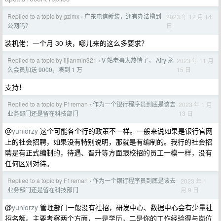
Replied to a topic by gzlmx
广东电信新装，还有办法撸到
2023 年 12 月 14
›
日
公网吗？
装机佬：一个月 30 块，哪儿来的这么多要求？
Replied to a topic by lijianmin321
V 站老哥太热情了， Airy 永
2023 年 11 月
›
15 日
久会员加送 9000，凑到 1 万
支持！
Replied to a topic by F1reman
作为一个银行程序员到底是该去
2023 年 1 月
›
13 日
业务部门还是留在科技部门
@
yuniorzy
这个可能各个行的政策不一样。一般来说如果是银行官网
上的社会招聘，如果没有特别说明，那就是有编制的。我行的社会招
聘是有正式编制的，待遇、晋升等方面跟校招的员工一模一样，没有
任何区别对待。
Replied to a topic by F1reman
作为一个银行程序员到底是该去
2023 年 1
›
月 9 日
业务部门还是留在科技部门
@
yuniorzy
管理部门一般没有社招，研发中心、数据中心会有少量社
招名额。主要考察两个方面，一是学历，二是你的工作经验得与岗位