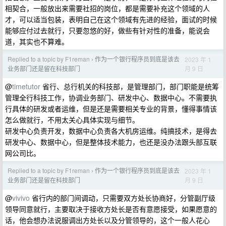
相契合，一般放出来需要社招的岗位，都是需要补充这个领域的人
才，可以适当包装，表明自己在这个领域有先进的经验，面试的时候
能够应付过去就行，只要忽悠的好，做些有针对性的准备，能说会
道，其实也不算难。
Replied to a topic by F1reman
作为一个银行程序员到底是该去
2023 年 1
›
月 9 日
业务部门还是留在科技部门
@
timetutor
省行、总行机关的科技部，是管理部门，部门职能是统筹
管理全行科技工作，协调业务部门、研发中心、数据中心。不需要执
行具体的研发或者运维，但是还是需要相关专业的背景，懂得事情该
怎么做就行，不用太关心具体实现与细节。
研发中心负责开发，数据中心负责各大机房运维。纯搞技术，是得去
研发中心、数据中心，但是整体技术能力，也还是没办法跟头部互联
网公司比。
Replied to a topic by F1reman
作为一个银行程序员到底是该去
2023 年 1
›
月 9 日
业务部门还是留在科技部门
@
vivivo
省行内的部门间调动，只需要双方处长协商好，分管副厅级
领导同意就行，主要取决于接收方处长是否有意愿接受，如果愿意的
话，他会想办法说服调出方处长以及分管领导的，这个一般人花心