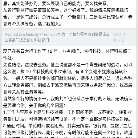
思，其实能够办到。要么展现自己的能力，要么找关系。
从省行到总行需要董事长签字，这个好难了。我的情况算是机缘巧
合，一是运气成分，总行成立了一个新部门；二是领导比较认可，老
领导牵头搞筹备，选了我加入。
Replied to a topic by F1reman
作为一个银行程序员到底是该去
2023 年 1
›
月 9 日
业务部门还是留在科技部门
现已在某四大行工作了 12 年，业务部门、省行科技、总行科技都工
作过。
先说结论，建议去业务。甚至说这都不是一个需要纠结的选项，可以
这么说，拉 10 个科技的同事过来问，有 9 个会毫不犹豫选择转业
务。一般人不是想转业务部门就能转的，很多人想尽办法，通过各种
方式转业务部门，例如去下派交流后再回来转业务部门岗位、找高层
领导关系转业务等等。
当然各个行的情况不一，我的判断也仅适合于本行的环境，无法确认
是否适合你。关于你的几个问题：
1.工作内容基本上是与科技对接。工作职能不是一成不变的，转到业
务部门之后，可供选择的路有很多，不一定一直都是与科技做对接。
2.通勤时间。单论时间或者距离，其实无所谓。银行内，提拔了之后
可能去下级行搞行长、副行长呢，有时候可能不在同一个地市，难道