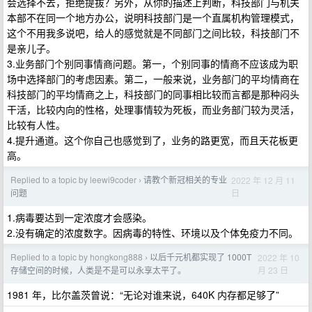
会选择不去，拒绝提拔？另外，从你的描述上判断，科技部门与机关
本部不在同一个地方办公，说明科技部门是一个直属机构管理模式，
这个不用我多说吧，给人的感觉就是不同部门之间比较，科技部门不
是亲儿子。
3.业务部门个别同事情商问题。第一，个别同事的情商不应该成为职
场中选择部门的考虑因素。第二，一般来说，业务部门的平均情商在
科技部门的平均情商之上，科技部门的同事相比较而言都是那种闷头
干活，比较内向的性格，处理事情较为死板，而业务部门较为灵活，
比较有人性。
4.提升通道。这个你自己也感觉到了，业务的路更宽，而且天花板更
高。
Replied to a topic by leewi9coder
请教个新冠相关的专业
2022 年 12 月 11
›
日
问题
1.病毒要达到一定浓度才会感染。
2.没有确定的浓度数字。因病毒的特性、环境以及个体免疫力不同。
Replied to a topic by hongkong888
以后千元机都实现了 1000T
2022 年 10
›
月 23 日
存储空间的时候，人类是不是可以永享太平了。
1981 年，比尔盖茨曾说：“无论对谁来说，640K 内存都足够了”