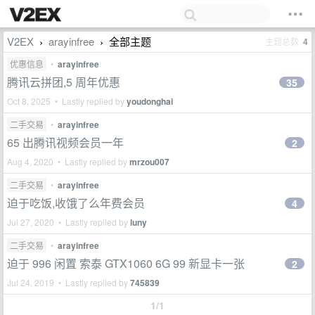
V2EX
arayinfree
全部主题
主题总数
4
›
›
优惠信息
•
arayinfree
腾讯云拼团,5 周年优惠
35
Oct 8, 2025 • Lastly replied by
youdonghai
二手交易
•
arayinfree
65 出腾讯视频会员一年
2
Aug 4, 2020 • Lastly replied by
mrzou007
二手交易
•
arayinfree
迫于吃饭,收饿了么年费会员
4
Jul 27, 2020 • Lastly replied by
luny
二手交易
•
arayinfree
迫于 996 闲置 索泰 GTX1060 6G 99 新显卡一张
2
Jul 24, 2019 • Lastly replied by
745839
1/1