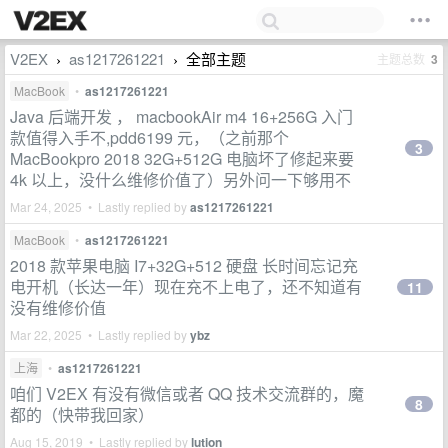
V2EX
as1217261221
全部主题
主题总数
3
›
›
MacBook
•
as1217261221
Java 后端开发 ， macbookAir m4 16+256G 入门
款值得入手不,pdd6199 元，（之前那个
3
MacBookpro 2018 32G+512G 电脑坏了修起来要
4k 以上，没什么维修价值了）另外问一下够用不
Mar 24, 2025 • Lastly replied by
as1217261221
MacBook
•
as1217261221
2018 款苹果电脑 I7+32G+512 硬盘 长时间忘记充
电开机（长达一年）现在充不上电了，还不知道有
11
没有维修价值
Mar 22, 2025 • Lastly replied by
ybz
上海
•
as1217261221
咱们 V2EX 有没有微信或者 QQ 技术交流群的，魔
8
都的（快带我回家）
Aug 15, 2019 • Lastly replied by
lution