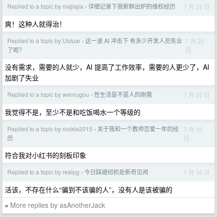
Replied to a topic by majiajia
详细记录下我新鲜出炉的维权经历
7 月 23 日
›
爽！这种人就得治！
Replied to a topic by Ulduar
这一波 AI 冲击下 有多少开发人员失业
7 月 22
›
日
了呢？
没有需求，需要的人就少，AI 提高了工作效率，需要的人更少了，AI
加剧了失业
Replied to a topic by wenrugou
性生活是不是人的刚需
7 月 20 日
›
我觉得不是，至少不是和吃饭喝水一个等级的
Replied to a topic by rookie2015
关于我和一个教师恋爱一年的经
7 月 16
›
日
历
符合我对小红书的刻板印象
Replied to a topic by realpg
今日踩缝纫机处新奇见闻
7 月 16 日
›
活该，不存在什么“骗到不该骗的人”，没有人是该被骗的
More replies by asAnotherJack
»