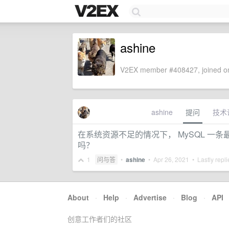
ashine
V2EX member #408427, joined on
ashine
提问
技术
在系统资源不足的情况下， MySQL 一条
吗？
1
问与答
•
ashine
•
Apr 26, 2021
• Lastly repl
About
·
Help
·
Advertise
·
Blog
·
API
创意工作者们的社区