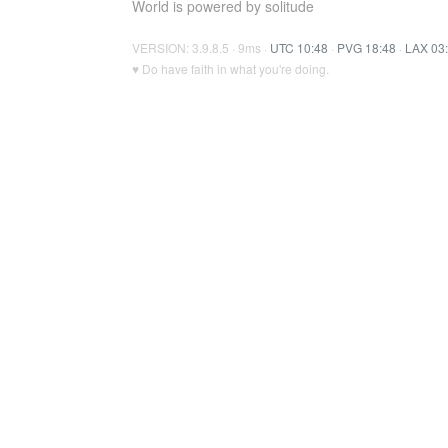
World is powered by solitude
VERSION: 3.9.8.5 · 9ms ·
UTC 10:48
·
PVG 18:48
·
LAX 03
♥ Do have faith in what you're doing.