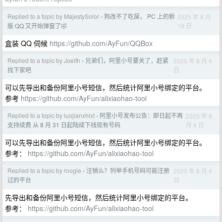
Replied to a topic by MajestySolor
狗改不了吃屎， PC 上的新
2025 年 8 月
›
19 日
版 QQ 又开始弹窗了🤣
盒装 QQ 伺候
https://github.com/AyFun/QQBox
Replied to a topic by Joeith
兄弟们，阿里小号要关了，赶紧
2025 年 8 月 4
›
日
找下家吧
可以先导出和备份阿里小号短信，然后统计阿里小号绑定的平台。
参考
https://github.com/AyFun/alixiaohao-tool
Replied to a topic by luojianxhlxt
阿里小号发布公告：即日起不再
2025 年 8
›
月 4 日
支持续费 从 8 月 31 日起陆续下线现有号码
可以先导出和备份阿里小号短信，然后统计阿里小号绑定的平台。
参考：
https://github.com/AyFun/alixiaohao-tool
Replied to a topic by roogle
注销么？列举手机号码可能注册
2025 年 8 月 4
›
日
过的平台
先导出和备份阿里小号短信，然后统计阿里小号绑定的平台。
参考：
https://github.com/AyFun/alixiaohao-tool