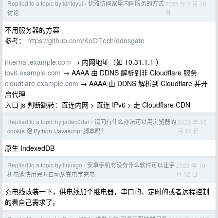
Replied to a topic by kiritoyui
优雅访问家里内网服务的方式
2025 年 7 月 18
›
日
讨论
不用服务器的方案
参考：
https://github.com/KeCiTech/ddnsgate
internal.example.com
→ 内网地址（如 10.31.1.1 ）
ipv6.example.com
→ AAAA 由 DDNS 解析到非 Cloudflare 服务
cloudflare.example.com
→ AAAA 由 DDNS 解析到 Cloudflare 并开
启代理
入口 js 判断跳转：直连内网 > 直连 IPv6 > 走 Cloudflare CDN
Replied to a topic by jadec0der
请问有什么办法可以用浏览器的
2023 年 10
›
月 19 日
cookie 跑 Python /Javascript 脚本吗？
原生 IndexedDB
Replied to a topic by linuxgo
安卓手机有没有什么软件可以让手
2023 年 10
›
月 12 日
机电池快用完时自动从充电宝充电
充电线改装一下，供电线加个继电器，串口的、定时的或者远程控制
的看自己需求了。