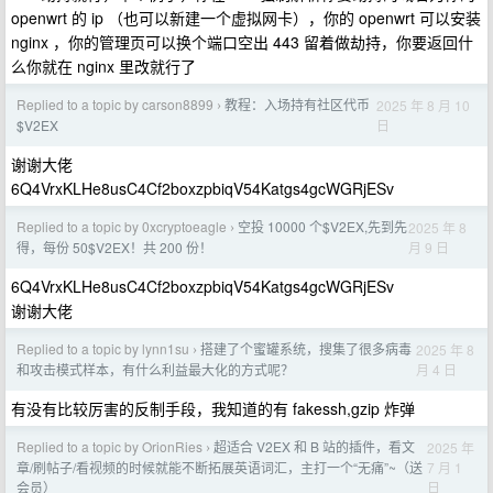
openwrt 的 ip （也可以新建一个虚拟网卡），你的 openwrt 可以安装
nginx ，你的管理页可以换个端口空出 443 留着做劫持，你要返回什
么你就在 nginx 里改就行了
Replied to a topic by carson8899
教程：入场持有社区代币
2025 年 8 月 10
›
日
$V2EX
谢谢大佬
6Q4VrxKLHe8usC4Cf2boxzpbiqV54Katgs4gcWGRjESv
Replied to a topic by 0xcryptoeagle
空投 10000 个$V2EX,先到先
2025 年 8
›
月 9 日
得，每份 50$V2EX！共 200 份！
6Q4VrxKLHe8usC4Cf2boxzpbiqV54Katgs4gcWGRjESv
谢谢大佬
Replied to a topic by lynn1su
搭建了个蜜罐系统，搜集了很多病毒
2025 年 8
›
月 4 日
和攻击模式样本，有什么利益最大化的方式呢？
有没有比较厉害的反制手段，我知道的有 fakessh,gzip 炸弹
Replied to a topic by OrionRies
超适合 V2EX 和 B 站的插件，看文
2025 年
›
7 月 1
章/刷帖子/看视频的时候就能不断拓展英语词汇，主打一个“无痛”~（送
日
会员）