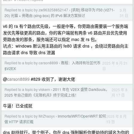
Replied to a topic by zw963258852147
[求助] 移动华为 F50 (V271-
3 月
›
31 日
20) 光猫 + 旁路由 (sing-box) 的 IPv6 解决方案探讨
v6 的 ra 有个路由优先级，一般是中等，你旁路由需要装一个服务端
发优先等级更高的路由，你的客户端就有两条 v6 路由并且优先使用
旁路由发的那条，服务端还可以指定 mac 发 rs 包。
坑点：windows 默认用主路由的 fe80 请求 dns ，会绕过旁路由向主
路由请求 dns 导致 dns 泄漏
Replied to a topic by carson8899
教程：入场持有社区代币
2025 年 8 月 21
›
日
$V2EX
@
carson8899
#829 收到了，谢谢大佬
Replied to a topic by viskem
2011 年在 V2EX 盛赞 DarkSouls，
2025 年 8
›
月 17 日
2025 年自己做的《无限机兵》终于完成上线！
牛逼！已全成就
Replied to a topic by MrZhaoyx
ImmortalWRT/OpenWRT 如何
2025 年 8 月
›
13 日
做 HTTP 请求拦截
dns 劫持就行，举个例子，你在 dns 强制解析你要劫持的域名为你的