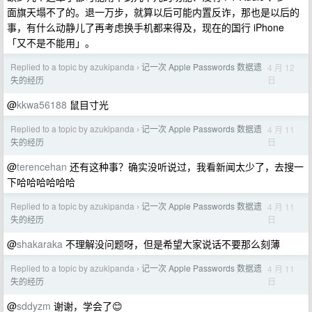
面旗天塌不了的。退一万步，就算以后可能内置反诈，那也是以后的
事，有什么动静儿了再考虑换手机都来得及，现在的国行 iPhone
「又不是不能用」。
Replied to a topic by azukipanda
记一次 Apple Passwords 数据遗
4 月 12
›
日
失的经历
@
kkwa56188
鼠目寸光
Replied to a topic by azukipanda
记一次 Apple Passwords 数据遗
4 月 11
›
日
失的经历
@
terencehan
还有这种事？确实没听说过，我看新闻太少了，去搜一
下哈哈哈哈哈哈
Replied to a topic by azukipanda
记一次 Apple Passwords 数据遗
4 月 11
›
日
失的经历
@
shakaraka
不理解没问题呀，但是希望大家说话不要那么刻薄
Replied to a topic by azukipanda
记一次 Apple Passwords 数据遗
4 月 11
›
日
失的经历
@
sddyzm
谢谢，学会了😊