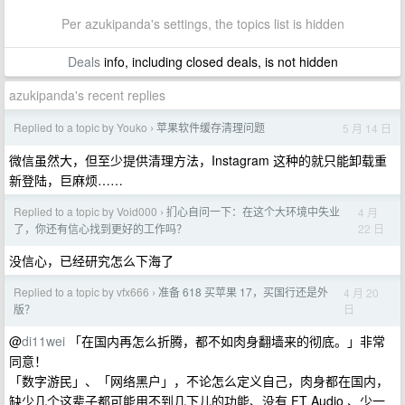
Per azukipanda's settings, the topics list is hidden
Deals
info, including closed deals, is not hidden
azukipanda's recent replies
Replied to a topic by Youko
苹果软件缓存清理问题
5 月 14 日
›
微信虽然大，但至少提供清理方法，Instagram 这种的就只能卸载重
新登陆，巨麻烦……
Replied to a topic by Void000
扪心自问一下：在这个大环境中失业
4 月
›
22 日
了，你还有信心找到更好的工作吗？
没信心，已经研究怎么下海了
Replied to a topic by vfx666
准备 618 买苹果 17，买国行还是外
4 月 20
›
日
版？
@
di11wei
「在国内再怎么折腾，都不如肉身翻墙来的彻底。」非常
同意！
「数字游民」、「网络黑户」，不论怎么定义自己，肉身都在国内，
缺少几个这辈子都可能用不到几下儿的功能、没有 FT Audio 、少一