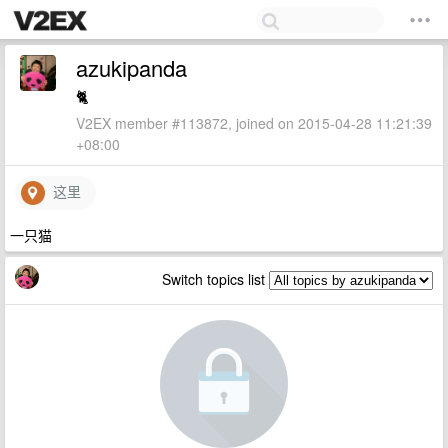
azukipanda
🐈
V2EX member #113872, joined on 2015-04-28 11:21:39
+08:00
这里
一只猫
Switch topics list