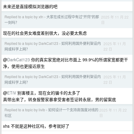
未来还是直接模拟浏览器的吧
Replied to a topic by xfn
大家在成长过程中有过"开窍"的那
2025 年 11 月 22
›
日
一刻吗？
现在的社会男女难度差别很大，没必要太焦虑
Replied to a topic by DarkCat123
如何利用国外便利架设内
2025 年 11 月
›
22 日
网或科学上网？
@
DarkCat123
你的真实家宽绝对比市面上 99.9%的所谓家宽都更干
净，使用也更接近原生
Replied to a topic by DarkCat123
如何利用国外便利架设内
2025 年 11 月
›
22 日
网或科学上网？
@
ETiV
别害楼主，现在女的骗卡的太多了
真带出来了，转身报警家暴拿受害者签证转永居，男的留案底
Replied to a topic by livib
如何设计一个支持高强度对线的
2025 年 11 月 22
›
日
社区
xhs 不就是这种社区吗，参考就好了