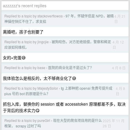
azzzzzz's recent replies
Replied to a topic by stackoverflowos
97 年，怀疑伴侣是 NPD，被精
4 月 21
›
日
神操控快扛不住了，求支招
离婚吧，孩子也别要了
Replied to a topic by jingcjie
被狗咬伤，对方拒绝赔偿，警察和稀泥
4 月 12
›
日
应该如何维权。
女的=完蛋😅
Replied to a topic by base
医院的商业化是不是过头了？
4 月 8 日
›
我体验怎么是相反的，太不够商业化了😅
Replied to a topic by MajestySolor
tg 上那种把 openai 免费号提升成
4 月 8
›
日
plus 号的 bot 的原理是什么？
抓包入库，替换你的 session 或者 accesstoken 原理都差不多，取决
于背后的技术实力😋
Replied to a topic by pureGirl
现在大型的爬虫项目用的是什么
2025 年 11 月
›
26 日
框架， scrapy 过时了吗