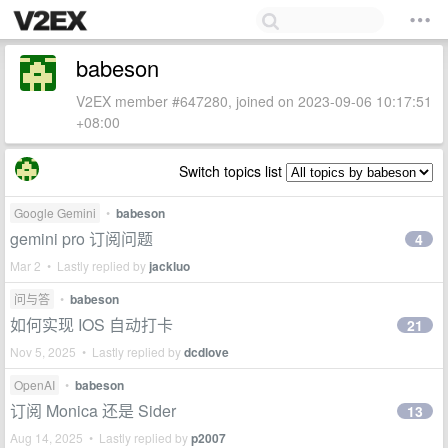
babeson
V2EX member #647280, joined on 2023-09-06 10:17:51
+08:00
Switch topics list
Google Gemini
•
babeson
gemini pro 订阅问题
4
Mar 2 • Lastly replied by
jackluo
问与答
•
babeson
如何实现 IOS 自动打卡
21
Nov 5, 2025 • Lastly replied by
dcdlove
OpenAI
•
babeson
订阅 Monica 还是 Sider
13
Aug 14, 2025 • Lastly replied by
p2007