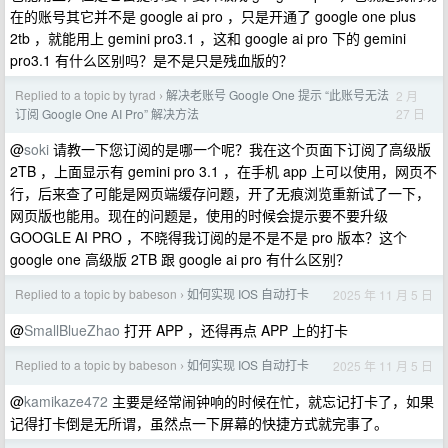
在的账号其它并不是 google ai pro ，只是开通了 google one plus
2tb ，就能用上 gemini pro3.1 ，这和 google ai pro 下的 gemini
pro3.1 有什么区别吗？是不是只是残血版的？
Replied to a topic by tyrad
解决老账号 Google One 提示 “此账号无法
2 月
›
27 日
订阅 Google One AI Pro” 解决方法
@
soki
请教一下您订阅的是哪一个呢？我在这个页面下订阅了高级版
2TB ，上面显示有 gemini pro 3.1 ，在手机 app 上可以使用，网页不
行，后来查了可能是网页端缓存问题，开了无痕浏览重新试了一下，
网页版也能用。现在的问题是，使用的时候会提示要不要升级
GOOGLE AI PRO ，不晓得我订阅的是不是不是 pro 版本？这个
google one 高级版 2TB 跟 google ai pro 有什么区别？
Replied to a topic by babeson
如何实现 IOS 自动打卡
2025 年 11 月 5 日
›
@
SmallBlueZhao
打开 APP ，还得再点 APP 上的打卡
Replied to a topic by babeson
如何实现 IOS 自动打卡
2025 年 11 月 5 日
›
@
kamikaze472
主要是经常闹钟响的时候在忙，就忘记打卡了，如果
记得打卡倒是无所谓，虽然点一下屏幕的快捷方式就完事了。