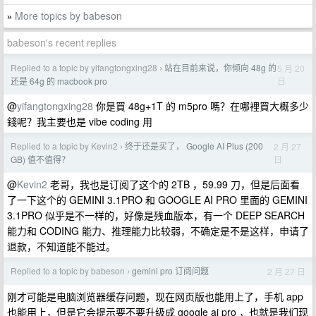
More topics by babeson
»
babeson's recent replies
Replied to a topic by yifangtongxing28
站在目前来说，你倾向 48g 的
5 月 20
›
日
还是 64g 的 macbook pro
@
yifangtongxing28
你是買 48g+1T 的 m5pro 嗎？在哪裡買大概多少
錢呢？我主要也是 vibe coding 用
Replied to a topic by Kevin2
终于还是买了， Google AI Plus (200
2 月 27
›
日
GB) 值不值得？
@
Kevin2
老哥，我也是订阅了这个的 2TB ，59.99 刀，但是后面看
了一下这个的 GEMINI 3.1PRO 和 GOOGLE AI PRO 里面的 GEMINI
3.1PRO 似乎是不一样的，好像是残血版本，有一个 DEEP SEARCH
能力和 CODING 能力、推理能力比较弱，不确定是不是这样，申请了
退款，不知道能不能过。
Replied to a topic by babeson
gemini pro 订阅问题
2 月 27 日
›
刚才可能是电脑浏览器缓存问题，现在网页版也能用上了，手机 app
也能用上，但是它会提示要不要升级成 google ai pro ，也就是我们现