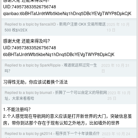
UID:749573833526756748
qianbao:6bBHTafJn9tWfb5kbeNq1hDnq5DBcYEVgTWYP8DpkCjK
Replied to a topic by tiancaiXD
新用户注册 OKX 交易所赠送
2025 年 10 月
›
13 日
500 枚$V2EX
感谢大佬 还能来得及吗?
UID:749573833526756748
6bBHTafJn9tWfb5kbeNq1hDnq5DBcYEVgTWYP8DpkCjK
Replied to a topic by SparkRipple
难道就这样过完一生
2023 年 10 月 31
›
日
吗？
习得性无助，你应该试着换个活法
Replied to a topic by biumall
折腾了一个可以自定义的导航网
2023 年 10 月
›
25 日
址，大家来看看哈
1.不能注册吗？
2.个人感觉现在导航网的意义应该是打开新世界的大门，突破信息茧
房，带你到达那个存在于现有认知之外地方，比如墙外的世界
Replied to a topic by gk2014
程序员下一个十年该做点什
2023 年 10 月 24
›