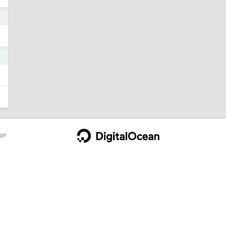
4
4
ge