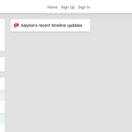
Home
Sign Up
Sign In
baiyioe's recent timeline updates
0
5