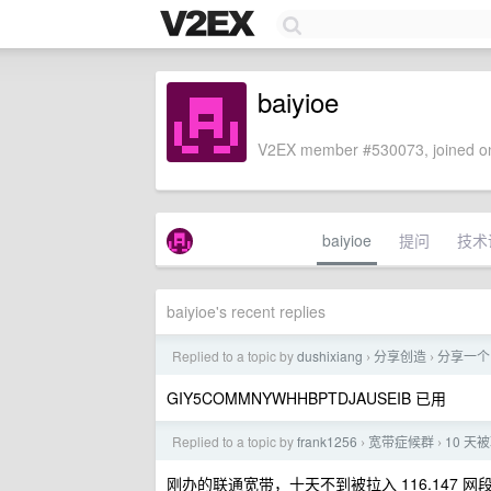
baiyioe
V2EX member #530073, joined on
baiyioe
提问
技术
baiyioe's recent replies
Replied to a topic by
dushixiang
分享创造
分享一个自己
›
›
GIY5COMMNYWHHBPTDJAUSEIB 已用
Replied to a topic by
frank1256
宽带症候群
10 天
›
›
刚办的联通宽带，十天不到被拉入 116.147 