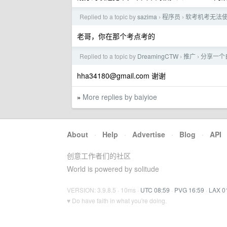
Replied to a topic by
sazima
程序员
软考机考无法
›
›
老哥，你在那个考点考的
Replied to a topic by
DreamingCTW
推广
分享一个
›
›
hha34180@gmail.com
谢谢
More replies by baiyioe
»
About
·
Help
·
Advertise
·
Blog
·
API
创意工作者们的社区
World is powered by solitude
VERSION: 3.9.8.5 · 10ms ·
UTC 08:59
·
PVG 16:59
·
LAX 0
♥ Do have faith in what you're doing.