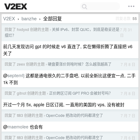
V2EX
banzhe
全部回复
回复总数
55
›
›
回复了 hxdyxd 创建的主题
关掉 IPv6、封禁 QUIC，到底是稳妥还是
7 月 31
›
日
摆烂？
前几天发现访问 gpt 的时候走 v6 直连了, 实在懒得折腾了直接把 v6
关了
回复了 zeex 创建的主题
硬盘要涨价到啥时候？怎么越涨越高了
7 月 8 日
›
@
septemfj
这都是通电很久的二手盘吧, 以前全新比这便宜一点, 二手
1k 不到
回复了 gitnot 创建的主题
正价跨区订阅 GPT PRO 会被封号吗？
7 月 8 日
›
开过一个月 5x, apple 日区订阅, 一直用的美国的 vps, 没有被封
回复了 tt83 创建的主题
OpenCode 把改动的代码都清空了
7 月 7 日
›
@
maemolee
也会有
回复了 tt83 创建的主题
OpenCode 把改动的代码都清空了
7 月 6 日
›