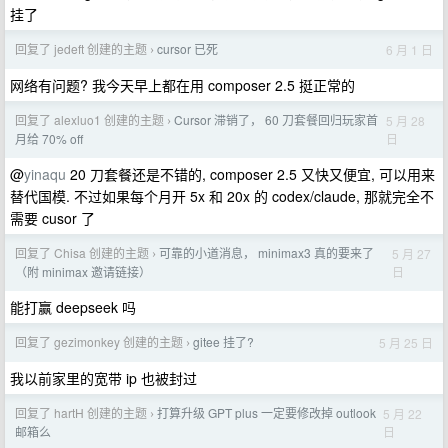
挂了
回复了 jedeft 创建的主题
cursor 已死
6 月 1 日
›
网络有问题? 我今天早上都在用 composer 2.5 挺正常的
回复了 alexluo1 创建的主题
Cursor 滞销了， 60 刀套餐回归玩家首
5 月 28
›
日
月给 70% off
@
yinaqu
20 刀套餐还是不错的, composer 2.5 又快又便宜, 可以用来
替代国模. 不过如果每个月开 5x 和 20x 的 codex/claude, 那就完全不
需要 cusor 了
回复了 Chisa 创建的主题
可靠的小道消息， minimax3 真的要来了
5 月 27
›
日
（附 minimax 邀请链接）
能打赢 deepseek 吗
回复了 gezimonkey 创建的主题
gitee 挂了?
5 月 25 日
›
我以前家里的宽带 ip 也被封过
回复了 hartH 创建的主题
打算升级 GPT plus 一定要修改掉 outlook
5 月 22
›
日
邮箱么