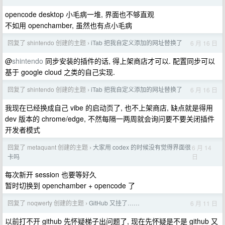
opencode desktop 小毛病一堆, 界面也不够直观
不如用 openchamber, 虽然也有点小毛病
回复了 shintendo 创建的主题
iTab 把我自定义添加的网址替换了
6 月 16 日
›
@
shintendo
同步安装的插件的话, 得上架商店才可以. 配置同步可以
基于 google cloud 之类的自己实现.
回复了 shintendo 创建的主题
iTab 把我自定义添加的网址替换了
6 月 16 日
›
我现在已经换成自己 vibe 的启动页了, 也不上架商店, 缺点就是得用
dev 版本的 chrome/edge, 不然每隔一两周就会询问要不要关闭插件
开发者模式
回复了 metaquant 创建的主题
大家用 codex 的时候没有觉得界面很
6 月 14
›
日
卡吗
每次新开 session 也要等好久
暂时切换到 openchamber + opencode 了
回复了 noqwerty 创建的主题
GitHub 又挂了……
6 月 11 日
›
以前打不开 github 先怀疑梯子出问题了, 现在先怀疑是不是 github 又