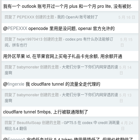
我有一个 outlook 账号开过一个月 plus 和一个月 pro lite, 没有被封.
回复了 PEPEXXX 创建的主题
我的 OpenAI 账号被封了
5 月 16 日
›
@
PEPEXXX
opencode 里用是没问题, openai 官方允许的
回复了 hejw19970413 创建的主题
codex pro 有什么办法能够订
5 月 15
›
日
阅，拼车也行
用外区苹果 id, 在苹果官网上买电子礼品卡充余额, 用余额开通
回复了 babymonster 创建的主题
大佬们分享一下你们内网穿透的速
5 月 14
›
日
度啊
@
fingerxie
我 cloudflare tunnel 的流量全走代理的
回复了 babymonster 创建的主题
大佬们分享一下你们内网穿透的速
5 月 13
›
日
度啊
cloudflare tunnel 5mbps, 上行被联通限制了
回复了 BeautifulSoap 创建的主题
GPT5.5 在 codex 中 credit 消耗量
4 月 24
›
日
相比 5.4 翻倍
@
Fooooo0
完成任务对比 5.4 token 使用量降低了, 但是价格翻倍了