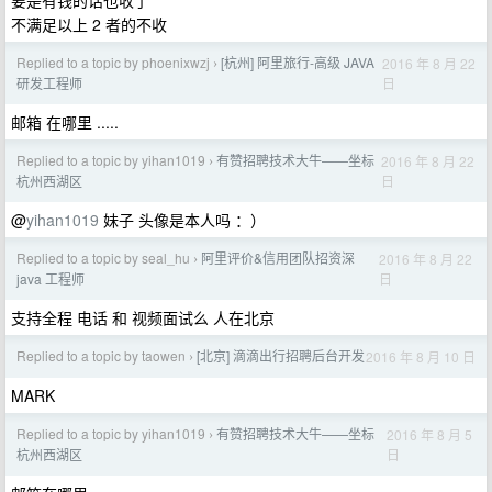
要是有钱的话也收了
不满足以上 2 者的不收
Replied to a topic by phoenixwzj
[杭州] 阿里旅行-高级 JAVA
2016 年 8 月 22
›
日
研发工程师
邮箱 在哪里 .....
Replied to a topic by yihan1019
有赞招聘技术大牛——坐标
2016 年 8 月 22
›
日
杭州西湖区
@
yihan1019
妹子 头像是本人吗 ：）
Replied to a topic by seal_hu
阿里评价&信用团队招资深
2016 年 8 月 22
›
日
java 工程师
支持全程 电话 和 视频面试么 人在北京
Replied to a topic by taowen
[北京] 滴滴出行招聘后台开发
2016 年 8 月 10 日
›
MARK
Replied to a topic by yihan1019
有赞招聘技术大牛——坐标
2016 年 8 月 5
›
日
杭州西湖区