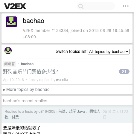
baohao
V2EX member #124334, joined on 2015-06-26 19:45:58
+08:00
Switch topics list
问与答
•
baohao
野狗音乐节门票值多少钱？
21
Apr 10, 2016 • Lastly replied by
macliu
More topics by baohao
»
baohao's recent replies
Replied to a topic by q8164305
前端，想学 Java ，想找人
2019 年 4 月 23
›
日
教，付费
要是妹纸的话就收了