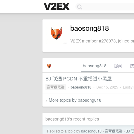
baosong818
V2EX member #278973, joined on
baosong818
提问
技
BJ 联通 PCDN 不重播进小黑屋
宽带症候群
•
baosong818
•
Dec 15, 2025
• Lastly 
More topics by baosong818
»
baosong818's recent replies
Replied to a topic by
baosong818
宽带症候群
BJ 
›
›