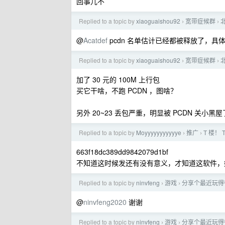
回事儿不
Replied to a topic by
xiaoguaishou92
宽带症候群
›
›
@
Acatdef
pcdn 名单估计已经都被释放了，具体
Replied to a topic by
xiaoguaishou92
宽带症候群
›
›
加了 30 元的 100M 上行包
买它干啥，不跑 PCDN ，图啥？
另外 20~23 丢包严重，明显被 PCDN 关小黑屋
Replied to a topic by
Moyyyyyyyyyyye
推广
T 楼！ 
›
›
663f18dc389dd9842079d1bf
不知道这时候发还有没有意义，才知道这软件，
Replied to a topic by
ninvfeng
游戏
分享个最近玩得
›
›
@
ninvfeng2020
谢谢
Replied to a topic by
ninvfeng
游戏
分享个最近玩得
›
›