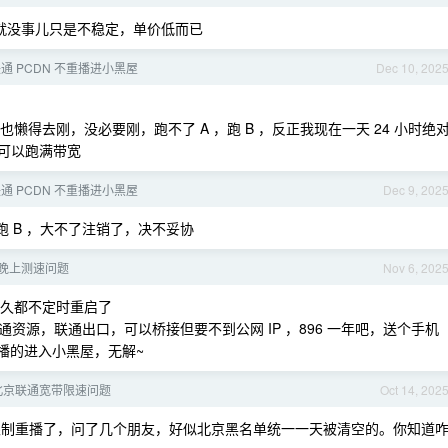
ng 就没事儿只是不稳定，单价低而已
联通 PCDN 不重播进小黑屋
Dec 10, 202
得去刚，没必要刚，跑不了 A ，跑 B ，反正我现在一天 24 小时绝
，可以跑满带宽
联通 PCDN 不重播进小黑屋
Dec 9, 202
跑 B ，大不了注销了，决不妥协
晚上测速问题
Nov 6, 202
，很久都不定时重启了
资源，联通出口，可以桥接但要不到公网 IP ，896 一年吧，送个手机
用重播的进入小黑屋，无解~
北京联通宽带限速问题
Oct 14, 202
 点限制重播了，问了几个朋友，好似北京黑名单统一一天被清空的。你知道