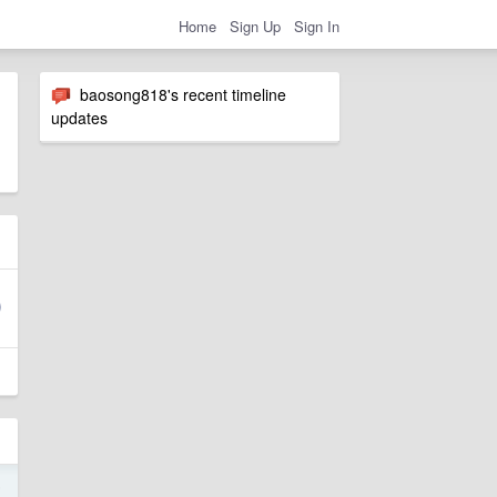
Home
Sign Up
Sign In
baosong818's recent timeline
updates
5