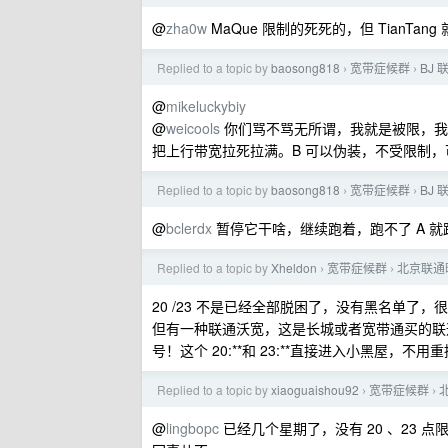
@
zha0w
MaQue 限制的死死的，但 TianTa
Replied to a topic by
baosong818
宽带症候群
BJ 
›
›
@
mikeluckybiy
@
weicools
你们骂不骂无所谓，我就是被限，我也懒
把上行带宽拉死拉满。B 可以伪装，不受限制
Replied to a topic by
baosong818
宽带症候群
BJ 
›
›
@
bclerdx
暂停它干啥，继续跑着，跑不了 A 就
Replied to a topic by
Xheldon
宽带症候群
北京联通
›
›
20 /23 不是已经全部脱困了，没有黑名单了
但有一种联通沃宽，这是长城或者宽带通买的联通
号！这个 20:**和 23:**直接进入小黑屋，不
Replied to a topic by
xiaoguaishou92
宽带症候群
›
›
@
lingbopc
已经几个星期了，没有 20 、23