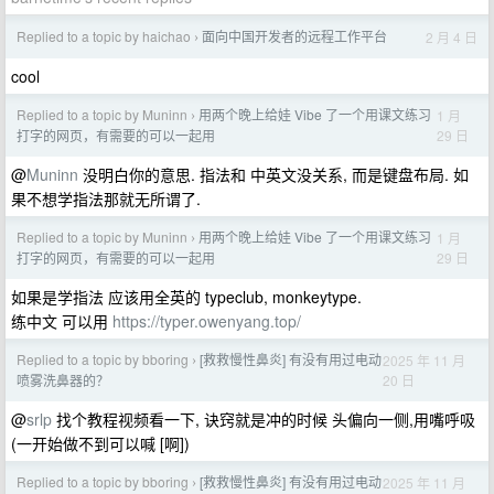
Replied to a topic by haichao
面向中国开发者的远程工作平台
2 月 4 日
›
cool
Replied to a topic by Muninn
用两个晚上给娃 Vibe 了一个用课文练习
1 月
›
29 日
打字的网页，有需要的可以一起用
@
Muninn
没明白你的意思. 指法和 中英文没关系, 而是键盘布局. 如
果不想学指法那就无所谓了.
Replied to a topic by Muninn
用两个晚上给娃 Vibe 了一个用课文练习
1 月
›
29 日
打字的网页，有需要的可以一起用
如果是学指法 应该用全英的 typeclub, monkeytype.
练中文 可以用
https://typer.owenyang.top/
Replied to a topic by bboring
[救救慢性鼻炎] 有没有用过电动
2025 年 11 月
›
20 日
喷雾洗鼻器的？
@
srlp
找个教程视频看一下, 诀窍就是冲的时候 头偏向一侧,用嘴呼吸
(一开始做不到可以喊 [啊])
Replied to a topic by bboring
[救救慢性鼻炎] 有没有用过电动
2025 年 11 月
›