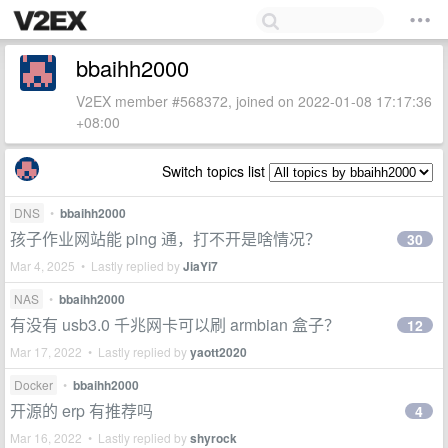
bbaihh2000
V2EX member #568372, joined on 2022-01-08 17:17:36
+08:00
Switch topics list
DNS
•
bbaihh2000
孩子作业网站能 ping 通，打不开是啥情况？
30
Mar 4, 2025 • Lastly replied by
JiaYi7
NAS
•
bbaihh2000
有没有 usb3.0 千兆网卡可以刷 armbian 盒子？
12
Mar 17, 2022 • Lastly replied by
yaott2020
Docker
•
bbaihh2000
开源的 erp 有推荐吗
4
Mar 16, 2022 • Lastly replied by
shyrock