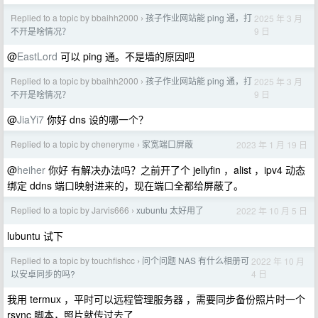
Replied to a topic by bbaihh2000
孩子作业网站能 ping 通，打
2025 年 3 月
›
9 日
不开是啥情况？
@
EastLord
可以 ping 通。不是墙的原因吧
Replied to a topic by bbaihh2000
孩子作业网站能 ping 通，打
2025 年 3 月
›
9 日
不开是啥情况？
@
JiaYi7
你好 dns 设的哪一个？
Replied to a topic by cheneryme
家宽端口屏蔽
2023 年 1 月 19 日
›
@
heiher
你好 有解决办法吗？之前开了个 jellyfin ，alist ，ipv4 动态
绑定 ddns 端口映射进来的，现在端口全都给屏蔽了。
Replied to a topic by Jarvis666
xubuntu 太好用了
2022 年 10 月 5 日
›
lubuntu 试下
Replied to a topic by touchfishcc
问个问题 NAS 有什么相册可
2022 年 10 月
›
4 日
以安卓同步的吗?
我用 termux ，平时可以远程管理服务器 ，需要同步备份照片时一个
rsync 脚本，照片就传过去了