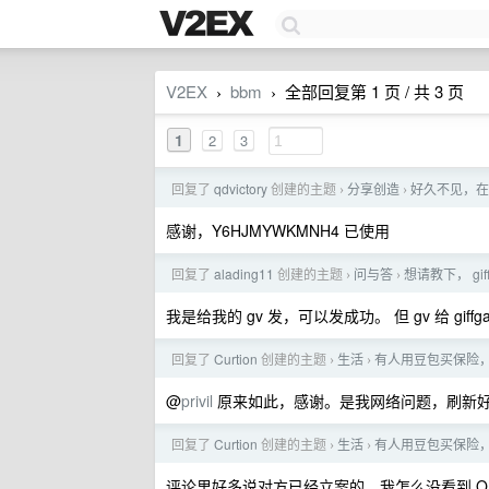
V2EX
bbm
全部回复第 1 页 / 共 3 页
›
›
1
2
3
回复了
qdvictory
创建的主题
分享创造
好久不见，在
›
›
感谢，Y6HJMYWKMNH4 已使用
回复了
alading11
创建的主题
问与答
想请教下， gif
›
›
我是给我的 gv 发，可以发成功。 但 gv 给 giff
回复了
Curtion
创建的主题
生活
有人用豆包买保险
›
›
@
privil
原来如此，感谢。是我网络问题，刷新好
回复了
Curtion
创建的主题
生活
有人用豆包买保险
›
›
评论里好多说对方已经立案的，我怎么没看到 O