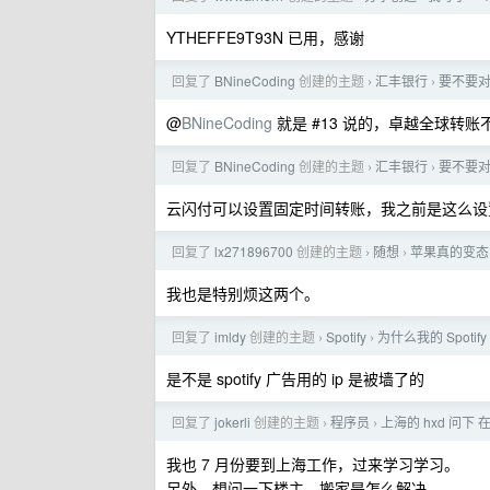
YTHEFFE9T93N 已用，感谢
回复了
BNineCoding
创建的主题
汇丰银行
要不要
›
›
@
BNineCoding
就是 #13 说的，卓越全球转
回复了
BNineCoding
创建的主题
汇丰银行
要不要
›
›
云闪付可以设置固定时间转账，我之前是这么设
回复了
lx271896700
创建的主题
随想
苹果真的变态
›
›
我也是特别烦这两个。
回复了
imldy
创建的主题
Spotify
为什么我的 Spotif
›
›
是不是 spotify 广告用的 ip 是被墙了的
回复了
jokerli
创建的主题
程序员
上海的 hxd 问
›
›
我也 7 月份要到上海工作，过来学习学习。
另外，想问一下楼主，搬家是怎么解决