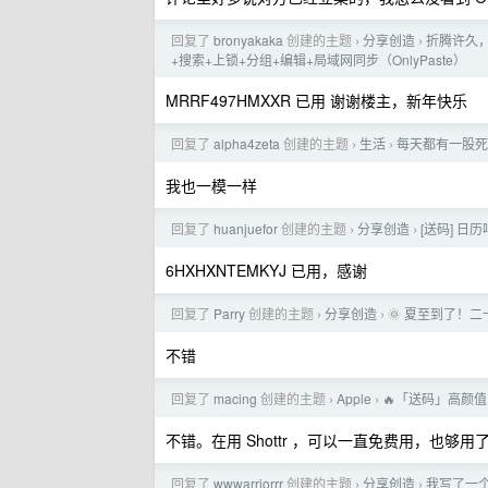
回复了
bronyakaka
创建的主题
分享创造
折腾许久， 
›
›
+搜索+上锁+分组+编辑+局域网同步（OnlyPaste）
MRRF497HMXXR 已用 谢谢楼主，新年快乐
回复了
alpha4zeta
创建的主题
生活
每天都有一股死
›
›
我也一模一样
回复了
huanjuefor
创建的主题
分享创造
[送码] 日
›
›
6HXHXNTEMKYJ 已用，感谢
回复了
Parry
创建的主题
分享创造
🌞 夏至到了！
›
›
不错
回复了
macing
创建的主题
Apple
🔥「送码」高颜
›
›
不错。在用 Shottr ，可以一直免费用，也够用
回复了
wwwarriorrr
创建的主题
分享创造
我写了一个
›
›