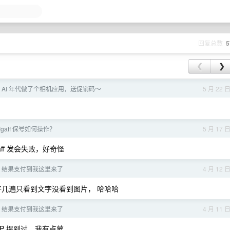
回复总数
5
❮
❯
 AI 年代做了个相机应用，送促销码～
5 月 22 
fgaff 保号如何操作？
5 月 17 
gaff 发会失败，好奇怪
，结果支付到我这里来了
4 月 12 
几遍只看到文字没看到图片， 哈哈哈
，结果支付到我这里来了
4 月 11 
P 提到过，我有点蒙