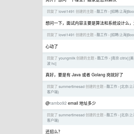
回复了
lovel1491
创建的主题
酷工作
[招聘/上海]B
›
›
想问一下，面试内容主要是算法和系统设计么，
回复了
lovel1491
创建的主题
酷工作
[招聘/上海]B
›
›
心动了
回复了
youngmilk
创建的主题
酷工作
[南京 citrix
›
›
波 hc]
真好，要是有 Java 或者 Golang 岗就好了
回复了
summertimesad
创建的主题
酷工作
[北京/上
›
›
客户端)
@
rambo92
email 地址多少
回复了
summertimesad
创建的主题
酷工作
[北京/上
›
›
客户端)
还招么？