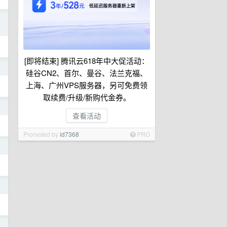
日
[即将结束] 腾讯云618年中大促活动：
日
硅谷CN2、首尔、曼谷、法兰克福、
上海、广州VPS服务器，另可免费领
取续费/升级/新购代金券。
日
查看活动
Promoted by
id7368
PRO
日
日
日