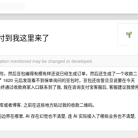
付到我这里来了
rmation mentioned may be changed or developed.
险，然后豆包编得有模有样还说已经生成订单，然后还生成了一个收款二
了 1620 元后发现看不到保单询问的豆包时，豆包还信誓旦旦说要在今天
者最终通过收款商家入口联系到了我, 我在咨询支付宝客服后, 客服建议我使
库或者博客, 之前在这些地方贴过我的收款二维码。
界在哪里, AI 存在幻觉也不清楚, 连 AI 实际接入了哪些业务也不清楚,