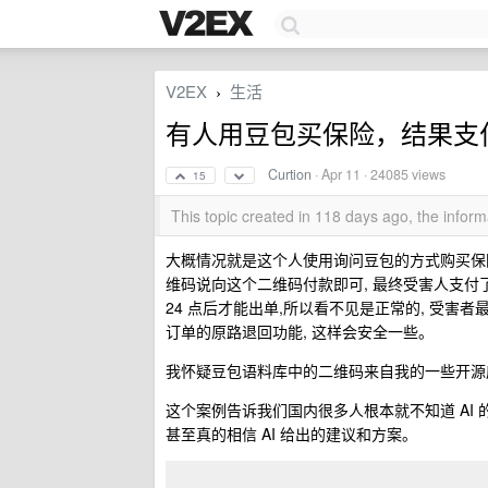
V2EX
生活
›
有人用豆包买保险，结果支
Curtion
·
Apr 11
· 24085 views
15
This topic created in 118 days ago, the info
大概情况就是这个人使用询问豆包的方式购买保
维码说向这个二维码付款即可, 最终受害人支付
24 点后才能出单,所以看不见是正常的, 受害
订单的原路退回功能, 这样会安全一些。
我怀疑豆包语料库中的二维码来自我的一些开源
这个案例告诉我们国内很多人根本就不知道 AI 的边
甚至真的相信 AI 给出的建议和方案。