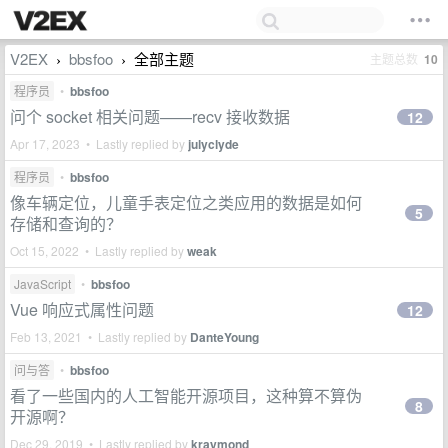
V2EX
bbsfoo
全部主题
主题总数
10
›
›
程序员
•
bbsfoo
问个 socket 相关问题——recv 接收数据
12
Apr 17, 2023 • Lastly replied by
julyclyde
程序员
•
bbsfoo
像车辆定位，儿童手表定位之类应用的数据是如何
5
存储和查询的？
Oct 15, 2022 • Lastly replied by
weak
JavaScript
•
bbsfoo
Vue 响应式属性问题
12
Feb 13, 2021 • Lastly replied by
DanteYoung
问与答
•
bbsfoo
看了一些国内的人工智能开源项目，这种算不算伪
8
开源啊？
Dec 29, 2019 • Lastly replied by
kraymond