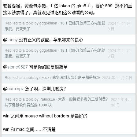
套餐耍猴，资源包杀猪，1 亿 token 的 glm5.1 ，要价 599. 您不如直
接印钞票得了。真就没见过吃相这么难看的公司。
Replied to a topic by gdgoldlion
18.1 已经开放第三方电池健
2024 年 11 月
›
8 日
康度，要变天了
@
tancy
没有正义的欧盟，苹果哪来的良心
Replied to a topic by gdgoldlion
18.1 已经开放第三方电池健
2024 年 11 月
›
8 日
康度，要变天了
@
stone9527
可是你的回复很简单
Replied to a topic by okcdz
感觉深圳大部分房子都是垃圾
2024 年 11 月 7 日
›
@
ounxnpz
急了啊，深圳几套房？
Replied to a topic by PatrickLe
大家一般接受多贵的正版付费？
2024 年 4 月
›
30 日
共享键鼠软件竟然要 1000 块
win 之间用 mouse without borders 是最好的
win 和 mac 之间……不清楚