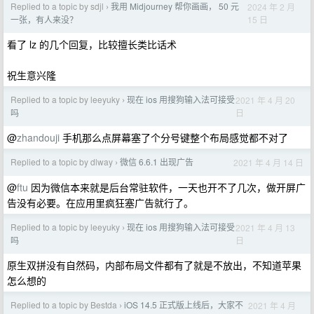
Replied to a topic by sdjl
我用 Midjourney 帮你画画， 50 元
2024 年 2 月
›
15 日
一张，有人来没？
看了 lz 的几个回复，比较擅长类比话术
祝生意兴隆
Replied to a topic by leeyuky
现在 ios 用搜狗输入法可接受
2021 年 4 月 20
›
日
吗
@
zhandouji
手机那么点屏幕塞了个分号键整个布局感觉都不对了
Replied to a topic by dlway
微信 6.6.1 出现广告
2021 年 4 月 14 日
›
@
ftu
因为微信本来就是后台常驻软件，一天也开不了几次，做开屏广
告没有必要。在应用里疯狂塞广告就行了。
Replied to a topic by leeyuky
现在 ios 用搜狗输入法可接受
2021 年 4 月 13
›
日
吗
原生双拼没有自然码，内部布局文件都有了就是不放出，不知道苹果
怎么想的
Replied to a topic by Bestda
iOS 14.5 正式版上线后，大家不
2021 年 4 月
›