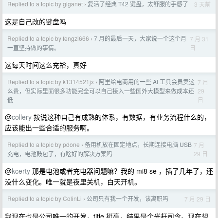
Replied to a topic by giganet
复活了经典 T42 键盘，太舒服的手感了
3 天前
›
这是自己改的键盘吗
Replied to a topic by fengzi666
7 月的最后一天，大家说一个这个月
7 月 31
›
日
一直坚持做的事情。
这每天时间这么充裕，真好
Replied to a topic by k1314521jx
阿里给电商用的一些 AI 工具会员卖这
7 月
›
29
么贵，但实际里面很多功能完全可以自己接入一些国外大模型来做成本还
日
低
@
collery
按说这种自己有成熟的体系，有数据，有业务流程什么的，
应该能出一些合适的服务啊。
Replied to a topic by pdone
备用机放在固定地点，长期连接电脑 USB
7 月
›
29 日
充电，电池鼓包了，有啥好的解决方案吗
@
kcerty
那是电池或者充电器问题嘛？我的 mi8 se ，插了几年了，还
没什么变化。唯一就是夜里关机，白天开机。
Replied to a topic by ColinLi
公司只有我一个开发，该离职吗
7 月 29 日
›
我现在也是公司唯一的开发，title 挺高，结果是个光杆司令。现在想