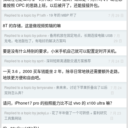
着按照 OPC 的思路上班，以后被开了，还能接接外包。
Replied to a topic by P1ath
19 年的 MBP 坏了
7 月 29 日
›
8T 的存储，这是做视频剪辑的嘛
Replied to a topic by pdone
备用机放在固定地点，长期连接电脑 USB
7 月
›
29 日
充电，电池鼓包了，有啥好的解决方案吗
要是没有什么特别的要求，小米手机自己就可以配置定时开关机。
Replied to a topic by sprit
深圳短距离通勤交通方案推荐
7 月 24 日
›
一天 3.6 ，2000 买车钱能坐 2 年，除非日常地铁还需要额外走路，
地铁更方便和自由吧。
Replied to a topic by terrysnake
来来来，讨论下苹果折叠出了以后
7 月 24
›
日
双持怎么弄？
请问，iPhone17 pro 的拍照能力比不过 vivo 的 x100 ultra 嘛？
Replied to a topic by jackyLu
花了半年做了一个可转债 + 套利研究
7 月 23
›
日
工具集网站