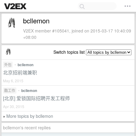
bcllemon
V2EX member #105041, joined on 2015-03-17 10:40:09
+08:00
Switch topics list
外包
•
bcllemon
北京招前端兼职
May 6, 2015
酷工作
•
bcllemon
[北京] 爱锁国际招聘开发工程师
Apr 30, 2015
More topics by bcllemon
»
bcllemon's recent replies