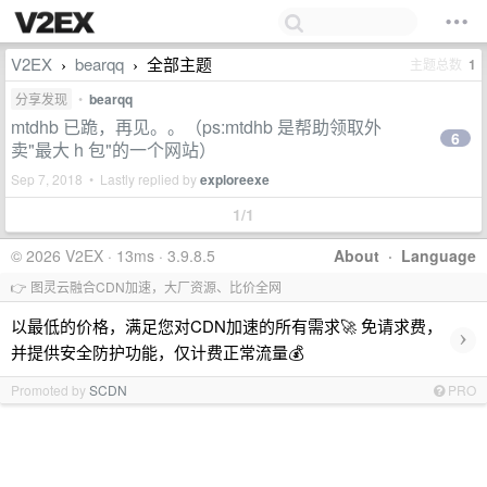
V2EX
bearqq
全部主题
主题总数
1
›
›
分享发现
•
bearqq
mtdhb 已跪，再见。。（ps:mtdhb 是帮助领取外
6
卖"最大 h 包"的一个网站）
Sep 7, 2018 • Lastly replied by
exploreexe
1/1
© 2026 V2EX · 13ms · 3.9.8.5
About
·
Language
👉 图灵云融合CDN加速，大厂资源、比价全网
以最低的价格，满足您对CDN加速的所有需求🚀 免请求费，
›
并提供安全防护功能，仅计费正常流量💰
Promoted by
SCDN
PRO