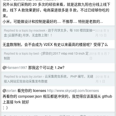
另外从我们采购的 20 多次的经验来看，就是这款九阳也分线上线下
款，线下 A 款效果更好，电商渠道很多是 B 款，不过已经够你吃的
来。
小米，可能做设计和控制是最好的.... 不推荐.... 特别是老款的...
Replied to a topic by macleek
迫于月饼太多，每 100 楼回复抽一
2018 年 9
›
月 13 日
盒 [云腿荞麦] 月饼，无盒数上限！！
无盒数限制，会不会成为 V2EX 有史以来最高的楼层呢？受得了么
Replied to a topic by bed
[求估价] 2017 mbp mid 13-inch 定
2018 年 9 月 7
›
日
制款
@
Hansen1997
那我这个可以走 1.2w?
Replied to a topic by zorlan
云采集爬虫系统， PHP 编写，无缝
2018 年 8
›
月 1 日
接入网站实现自动采集发布数据
@
zorlan
看完你的 licenses
http://www.skycaiji.com/licenses
再看你的 composer.json 相互都是冲突的，我觉得应该直接从 github
上直接 fork 就好
：）