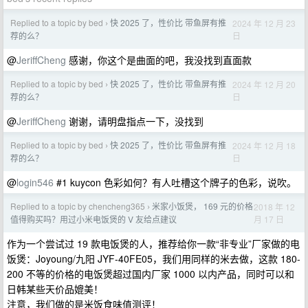
Replied to a topic by bed
快 2025 了，性价比 带鱼屏有推
2024 年 12 月 23
›
日
荐的么？
@
JeriffCheng
感谢，你这个是曲面的吧，我没找到直面款
Replied to a topic by bed
快 2025 了，性价比 带鱼屏有推
2024 年 12 月 20
›
日
荐的么？
@
JeriffCheng
谢谢，请明盘指点一下，没找到
Replied to a topic by bed
快 2025 了，性价比 带鱼屏有推
2024 年 12 月 18
›
日
荐的么？
@
login546
#1 kuycon 色彩如何？有人吐槽这个牌子的色彩，说吹。
Replied to a topic by chencheng365
米家小饭煲， 169 元的价格
2018 年 12
›
月 17 日
值得购买吗？用过小米电饭煲的 V 友给点建议
作为一个尝试过 19 款电饭煲的人，推荐给你一款“非专业”厂家做的电
饭煲：Joyoung/九阳 JYF-40FE05，我们用同样的米去做，这款 180-
200 不等的价格的电饭煲超过国内厂家 1000 以内产品，同时可以和
日韩某些天价品媲美！
注意，我们做的是米饭食味值测评！