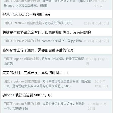
回复了 beipiao 创建的主题
准备做个导航网站，纠结用 jquery 还
2025 年 7
›
月 4 日
是 vue，大家给出出主意，谢谢！
@
XCFOX
我后台一般都用 vue
回复了 lzzh0520 创建的主题
恶心流氓的彩云天气
2025 年 6 月 15 日
›
关键是付费协议怎么写的，如果是按照协议，没有问题的
回复了 FONG2 创建的主题
tomcat 如何禁止下载 jsp 源码
2022 年 2 月 17 日
›
我怀疑你上传了源码，需要部署编译后的代码
回复了 lagoon 创建的主题
感觉在中小公司，很难不写出屎
2021 年 11 月 8
›
日
山代码
完美的项目：完成开发：重构的时间=1：4
回复了 beipiao 创建的主题
为什么微信把流量主的粉丝门槛定在
2019 年
›
12 月 8 日
500，是否说明大多数公众号的粉丝很难超过 500？
@
locoz
我还没达到 500 个，哎
回复了 beipiao 创建的主题
大家的微信有多少好友，想统计
2019 年 11 月
›
29 日
一下，我先说 150