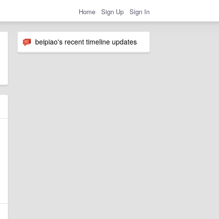
Home
Sign Up
Sign In
beipiao's recent timeline updates