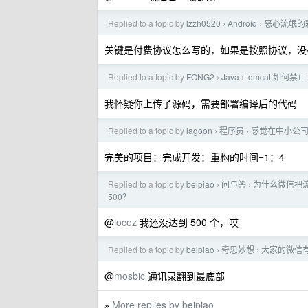
Replied to a topic by
lzzh0520
Android
恶心流氓的
›
›
关键是付费协议怎么写的，如果是按照协议，没
Replied to a topic by
FONG2
Java
tomcat 如何禁止
›
›
我怀疑你上传了源码，需要部署编译后的代码
Replied to a topic by
lagoon
程序员
感觉在中小公
›
›
完美的项目：完成开发：重构的时间=1：4
Replied to a topic by
beipiao
问与答
为什么微信把流
›
›
500？
@
locoz
我还没达到 500 个，哎
Replied to a topic by
beipiao
奇思妙想
大家的微信有
›
›
@
mosbic
通讯录翻到最底部
More replies by beipiao
»