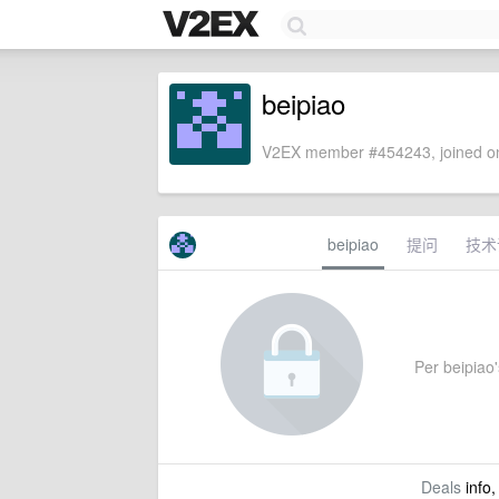
beipiao
V2EX member #454243, joined on
beipiao
提问
技术
Per beipiao's
Deals
info,