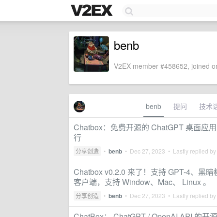
benb
V2EX member #458652, joined on
benb
提问
技术
Chatbox：免费开源的 ChatGPT 桌
行
分享创造
•
benb
•
Dec 27, 2023
• Lastly replied b
Chatbox v0.2.0 来了！支持 GPT-4、黑
客户端，支持 Window、Mac、 Linux 。
分享创造
•
benb
•
Dec 27, 2023
• Lastly replied b
ChatBox： ChatGPT / OpenAI AP