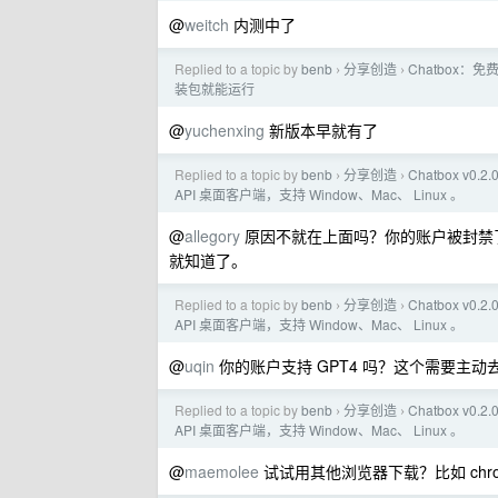
@
weitch
内测中了
Replied to a topic by
benb
分享创造
Chatbox：
›
›
装包就能运行
@
yuchenxing
新版本早就有了
Replied to a topic by
benb
分享创造
Chatbox v0
›
›
API 桌面客户端，支持 Window、Mac、 Linux 。
@
allegory
原因不就在上面吗？你的账户被封禁了
就知道了。
Replied to a topic by
benb
分享创造
Chatbox v0
›
›
API 桌面客户端，支持 Window、Mac、 Linux 。
@
uqin
你的账户支持 GPT4 吗？这个需要主动去 
Replied to a topic by
benb
分享创造
Chatbox v0
›
›
API 桌面客户端，支持 Window、Mac、 Linux 。
@
maemolee
试试用其他浏览器下载？比如 chr