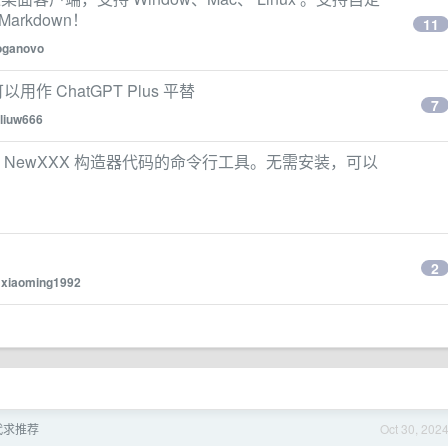
arkdown！
11
oganovo
用作 ChatGPT Plus 平替
7
liuw666
ruct 生成 NewXXX 构造器代码的命令行工具。无需安装，可以
2
y
xiaoming1992
替代求推荐
Oct 30, 202