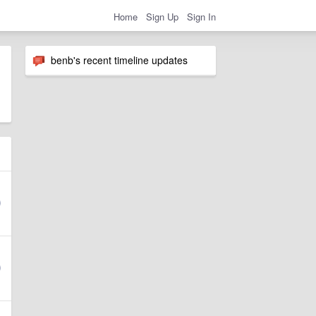
Home
Sign Up
Sign In
benb's recent timeline updates