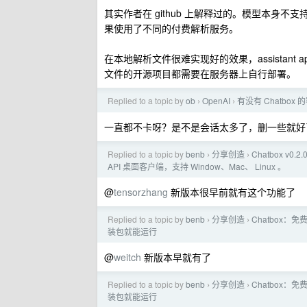
其实作者在 github 上解释过的。模型本身不
果使用了不同的付费解析服务。
在本地解析文件很难实现好的效果，assistant
文件的开源项目都需要在服务器上自行部署。
Replied to a topic by
ob
OpenAI
有没有 Chatbox
›
›
一直都不卡呀？是不是会话太多了，删一些就好
Replied to a topic by
benb
分享创造
Chatbox v0
›
›
API 桌面客户端，支持 Window、Mac、 Linux 。
@
tensorzhang
新版本很早前就有这个功能了
Replied to a topic by
benb
分享创造
Chatbox：
›
›
装包就能运行
@
weitch
新版本早就有了
Replied to a topic by
benb
分享创造
Chatbox：
›
›
装包就能运行