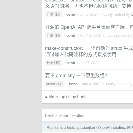
义 API 域名，再也不担心网络问题！支持 M
分享创造
•
benb
•
Jun 5, 2024
• Lastly replied by
l
开源的 OpenAI API 跨平台桌面客户端，可以
分享创造
•
benb
•
Mar 10, 2023
• Lastly replied by
make-constructor：一个自动为 st
通过加入代码注释的方式直接使用
分享创造
•
benb
•
Jul 27, 2022
要不 promisify 一下原生数组？
JavaScript
•
benb
•
Jan 4, 2021
• Lastly replied b
More topics by benb
»
benb's recent replies
Replied to a topic by
sxiaojian
OpenAI
chatbox 
›
›