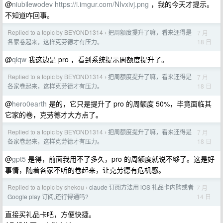
@
niubilewodev
https://i.imgur.com/NIvxivj.png
，我的今天才提示。
不知道咋回事。
Replied to a topic by BEYOND1314
把周额度提升了嘛，看来还得是
7 月
›
18 日
各家卷起来，这样克劳德才有压力。
@
qiqw
我这边是 pro ，看到系统提示周额度提升了。
Replied to a topic by BEYOND1314
把周额度提升了嘛，看来还得是
7 月
›
18 日
各家卷起来，这样克劳德才有压力。
@
hero0earth
是的，它只是提升了 pro 的周额度 50%，毕竟面临其
它家的卷，克劳德才大方点了。
Replied to a topic by BEYOND1314
把周额度提升了嘛，看来还得是
7 月
›
18 日
各家卷起来，这样克劳德才有压力。
@
gpt5
是得，前面我用不了多久，pro 的周额度就说不够了。这是好
事情，随着各家不听的卷起来，让克劳德有危机感。
Replied to a topic by shekou
claude 订阅方法用 iOS 礼品卡内购或者
7 月
›
14 日
Google play 订阅,还行得通吗?
直接买礼品卡吧，方便快捷。