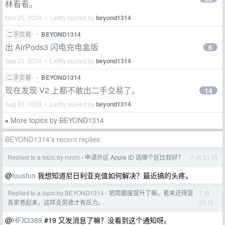
林看看。
Nov 25, 2024 • Lastly replied by
beyond1314
二手交易
•
BEYOND1314
出 AirPods3 闪电充电盒版
6
Sep 20, 2024 • Lastly replied by
beyond1314
二手交易
•
BEYOND1314
现在发现 V2 上都不敢出二手交易了。
14
Aug 31, 2024 • Lastly replied by
beyond1314
More topics by BEYOND1314
»
BEYOND1314's recent replies
Replied to a topic by mrchi
申请外区 Apple ID 选哪个区比较好？
7 月 31 日
›
@
tousfun
我想知道尼日利亚充值如何解决？最近搞的头疼。
Replied to a topic by BEYOND1314
把周额度提升了嘛，看来还得是
7 月
›
20 日
各家卷起来，这样克劳德才有压力。
@
HFX3389
#19 又发消息了嘛？没看到这个通知呀。