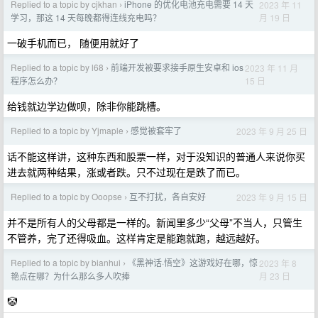
Replied to a topic by cjkhan
iPhone 的优化电池充电需要 14 天
2023 年 11
›
月 19 日
学习，那这 14 天每晚都得连线充电吗？
一破手机而已， 随便用就好了
Replied to a topic by l68
前端开发被要求接手原生安卓和 ios
2023 年 11 月
›
15 日
程序怎么办？
给钱就边学边做呗，除非你能跳槽。
Replied to a topic by Yjmaple
感觉被套牢了
2023 年 9 月 25 日
›
话不能这样讲，这种东西和股票一样，对于没知识的普通人来说你买
进去就两种结果，涨或者跌。只不过现在是跌了而已。
Replied to a topic by Ooopse
互不打扰，各自安好
2023 年 9 月 15 日
›
并不是所有人的父母都是一样的。新闻里多少“父母”不当人，只管生
不管养，完了还得吸血。这样肯定是能跑就跑，越远越好。
Replied to a topic by bianhui
《黑神话·悟空》这游戏好在哪，惊
2023 年 8
›
月 23 日
艳点在哪？为什么那么多人吹捧
🤡