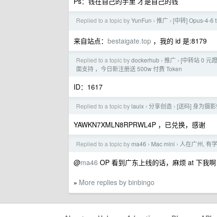
Ps：钱在自己的手里 才是自己的钱
Replied to a topic by
YunFun
推广
[中转] Opus-4
›
›
来自站点：
bestaigate.top
，我的 id 是:8179
Replied to a topic by
dockerhub
推广
[中转站 0 元蹬]
›
›
面支持 ，今日新注册送 500w 付费 Token
ID：1617
Replied to a topic by
lauix
分享创造
[送码] 身为
›
›
YAWKN7XMLN8RPRWL4P ，已兑换，感谢
Replied to a topic by
ma46
Mac mini
人在广州, 有学
›
›
@
ma46
OP 看到广东上线的话，麻烦 at 下我
More replies by binbingo
»