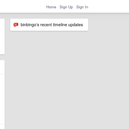
Home
Sign Up
Sign In
binbingo's recent timeline updates