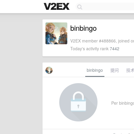
binbingo
V2EX member #488866, joined on
Today's activity rank
7442
binbingo
提问
技
Per binbingo