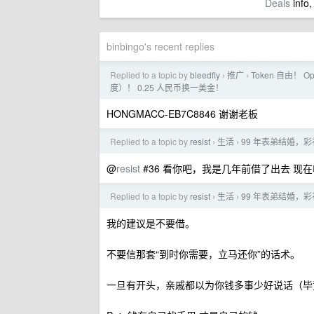
Deals
info,
binbingo's recent replies
Replied to a topic by
bleedfly
推广
Token 自由！ O
›
›
度）！ 0.25 人民币换一美金！
HONGMACC-EB7C8846 谢谢老板
Replied to a topic by
resist
生活
99 年表弟结婚，彩
›
›
@
resist
#36 看你吧，我是几年前借了出去 现在
Replied to a topic by
resist
生活
99 年表弟结婚，彩
›
›
我的建议是不要借。
不要信那套“到时你需要，立马还你”的话术。
一旦有开头，亲戚都以为你钱多事少好说话（毕竟