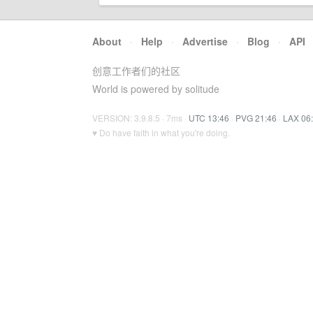
About
·
Help
·
Advertise
·
Blog
·
API
创意工作者们的社区
World is powered by solitude
VERSION: 3.9.8.5 · 7ms ·
UTC 13:46
·
PVG 21:46
·
LAX 06
♥ Do have faith in what you're doing.