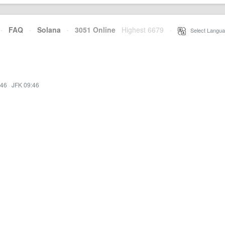
·
FAQ
·
Solana
·
3051 Online
Highest 6679
·
Select Langua
:46
·
JFK 09:46