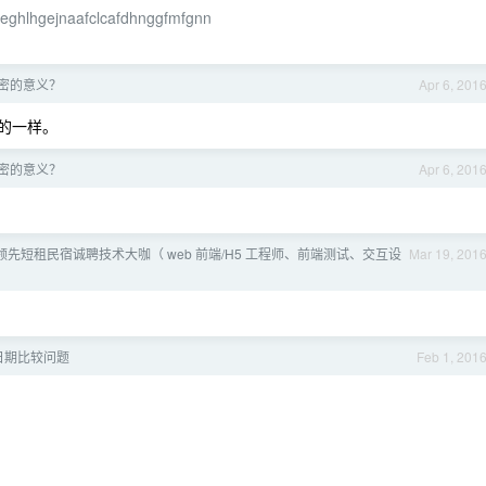
eleghlhgejnaafclcafdhnggfmfgnn
 加密的意义？
Apr 6, 201
的一样。
 加密的意义？
Apr 6, 201
国领先短租民宿诚聘技术大咖（ web 前端/H5 工程师、前端测试、交互设
Mar 19, 201
的日期比较问题
Feb 1, 201