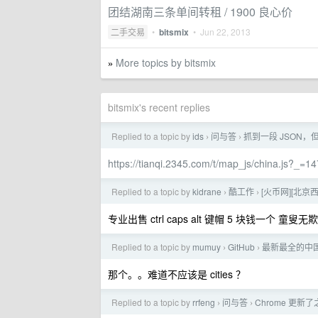
团结湖南三条单间转租 / 1900 良心价
二手交易
•
bitsmix
•
Jun 22, 2013
More topics by bitsmix
»
bitsmix's recent replies
Replied to a topic by
ids
问与答
抓到一段 JSON
›
›
https://tianqi.2345.com/t/map_js/china.js?_=
Replied to a topic by
kidrane
酷工作
[火币网][北
›
›
专业出售 ctrl caps alt 键帽 5 块钱一个 童叟无欺
Replied to a topic by
mumuy
GitHub
最新最全的中
›
›
那个。。难道不应该是 cities ？
Replied to a topic by
rrfeng
问与答
Chrome 更新
›
›