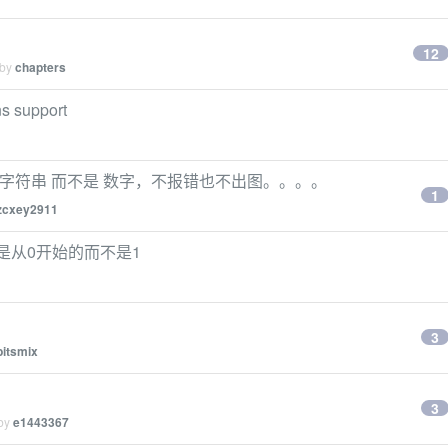
12
 by
chapters
ns support
的数据是 字符串 而不是 数字，不报错也不出图。。。。
1
zcxey2911
方法是从0开始的而不是1
3
bitsmix
3
 by
e1443367