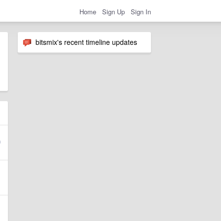
Home
Sign Up
Sign In
bitsmix's recent timeline updates