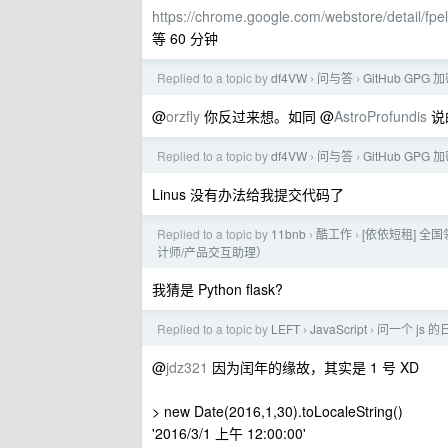
https://chrome.google.com/webstore/detail/fp
等 60 分钟
Replied to a topic by
df4VW
问与答
GitHub GPG
›
›
@
orzfly
你反过来想。如同 @
AstroProfundis
说
Replied to a topic by
df4VW
问与答
GitHub GPG
›
›
Linus 没有办法给我提交代码了
Replied to a topic by
11bnb
酷工作
[依依短租] 全
›
›
计师/产品交互助理）
我猜是 Python flask?
Replied to a topic by
LEFT
JavaScript
问一个 js 
›
›
@
jdz321
因为闰年的缘故，其实是 1 号 XD
> new Date(2016,1,30).toLocaleString()
'2016/3/1 上午 12:00:00'